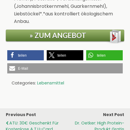
(Johannisbrotkernmehl, Guarkernmehl),
Liebstöckel*.*aus kontrolliert ökologischem
Anbau.
» ZUM ANGEBOT
teilen
teilen
teilen
E-Mail
Categories:
Lebensmittel
Previous Post
Next Post
ATU: 30€ Geschenkt Für
Dr. Oetker: High Protein-
Kostenlose A.T.U-Card
Produkt Gratis