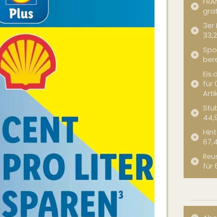
FRA
grat
3er
33,2
Spor
bere
Eis.
für 
Arti
Stub
44,
Hint
67,
Reu
für 