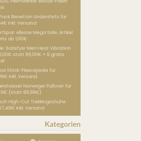
NZIS: Heimwerker eBook-Paket
is
 Pack Benetton Undershirts für
4€ inkl. Versand
tSpar: ellesse Mega Sale, Artikel
its ab 1,00€
de: Satisfyer Men Heat Vibration
0,00€ statt 89,00€ + 6 gratis
kel
ai Strick-Fleecejacke für
99€ inkl. Versand
erstoisser Norweger Pullover für
49€ (statt 89,99€)
sch High-Cut Trekkingschuhe
67,49€ inkl. Versand
Kategorien