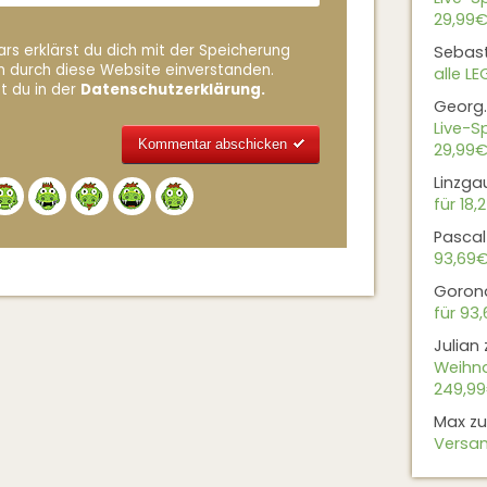
29,99€
rs erklärst du dich mit der Speicherung
Sebas
n durch diese Website einverstanden.
alle L
t du in der
Datenschutzerklärung.
Georg.
Live-Sp
29,99€
Linzga
Alternative:
für 18,
Pascal
93,69
Goron
für 93
Julian
Weihna
249,9
Max
z
Versan