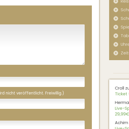
Rei
Sch
Sch
Spi
Tab
Uhr
Zeit
Croll
z
 nicht veröffentlicht. Freiwillig.)
Ticket 
Herma
Live-Sp
29,99€
Achim
Live-Sp