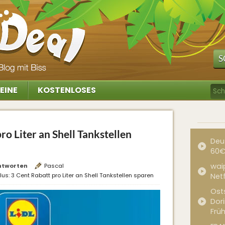
S
EINE
KOSTENLOSES
pro Liter an Shell Tankstellen
Deu
60€
waip
ntworten
Pascal
Plus: 3 Cent Rabatt pro Liter an Shell Tankstellen sparen
Net
Ost
Dor
Frü