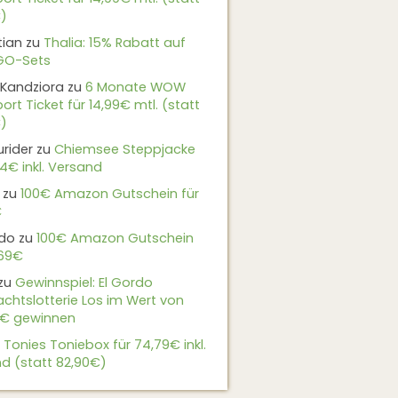
)
tian
zu
Thalia: 15% Rabatt auf
EGO-Sets
Kandziora
zu
6 Monate WOW
ort Ticket für 14,99€ mtl. (statt
)
urider
zu
Chiemsee Steppjacke
24€ inkl. Versand
zu
100€ Amazon Gutschein für
€
do
zu
100€ Amazon Gutschein
,69€
zu
Gewinnspiel: El Gordo
chtslotterie Los im Wert von
9€ gewinnen
u
Tonies Toniebox für 74,79€ inkl.
d (statt 82,90€)