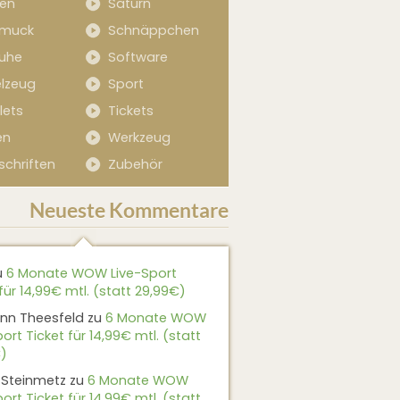
sen
Saturn
muck
Schnäppchen
uhe
Software
elzeug
Sport
lets
Tickets
en
Werkzeug
schriften
Zubehör
Neueste Kommentare
u
6 Monate WOW Live-Sport
für 14,99€ mtl. (statt 29,99€)
nn Theesfeld
zu
6 Monate WOW
ort Ticket für 14,99€ mtl. (statt
)
 Steinmetz
zu
6 Monate WOW
ort Ticket für 14,99€ mtl. (statt