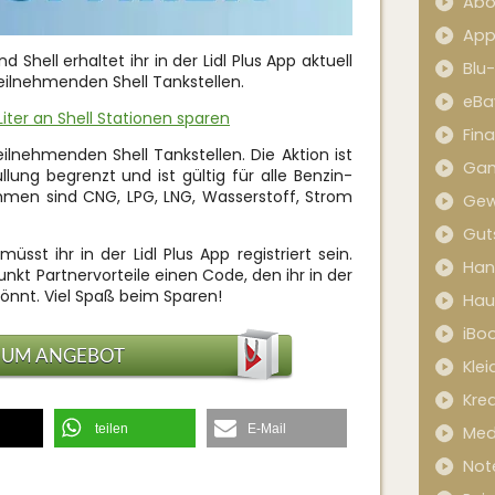
Abo
App
d Shell erhaltet ihr in der Lidl Plus App aktuell
Blu
teilnehmenden Shell Tankstellen.
eBa
 Liter an Shell Stationen sparen
Fin
teilnehmenden Shell Tankstellen. Die Aktion ist
Ga
lung begrenzt und ist gültig für alle Benzin-
mmen sind CNG, LPG, LNG, Wasserstoff, Strom
Gew
Gut
t ihr in der Lidl Plus App registriert sein.
Han
nkt Partnervorteile einen Code, den ihr in der
könnt. Viel Spaß beim Sparen!
Hau
iBo
ZUM ANGEBOT
Kle
Kred
teilen
E-Mail
Med
Not