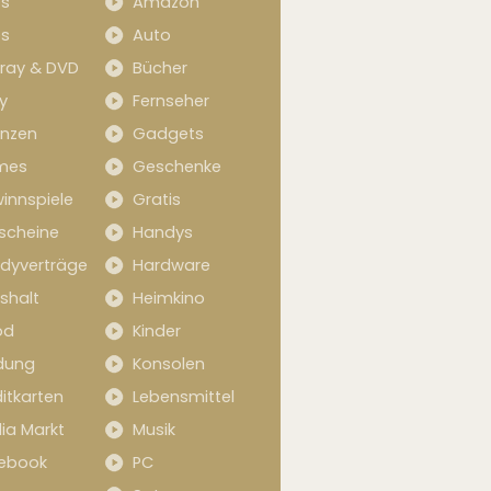
s
Amazon
s
Auto
-ray & DVD
Bücher
y
Fernseher
anzen
Gadgets
mes
Geschenke
innspiele
Gratis
scheine
Handys
dyverträge
Hardware
shalt
Heimkino
od
Kinder
idung
Konsolen
itkarten
Lebensmittel
ia Markt
Musik
ebook
PC