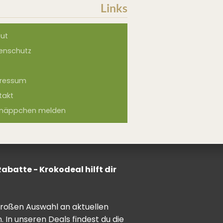
Links
ut
enschutz
ressum
takt
näppchen melden
batte - Krokodeal hilft dir
 großen Auswahl an aktuellen
In unseren Deals findest du die