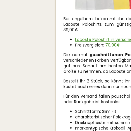
Bei engelhorn bekommt ihr d
Lacoste Poloshirts zum günsti
39,90€.
Lacoste Poloshirt in versc
Preisvergleich:
70,98€
Die normal
geschnittenen Po
verschiedenen Farben verfügbar
gut aus. Schaut am besten Mal
Größe zu nehmen, da Lacoste a
Bestellt ihr 2 Stück, so könnt ih
kostet euch eines dann nur noch
Für den Versand fallen pauscha
oder Rückgabe ist kostenlos.
Schnittform: Slim Fit
charakteristischer Polokra
Dreiknopfleiste mit schi
markentypische Krokodil-Appl