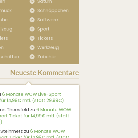
sen
Saturn
muck
Schnäppchen
uhe
Software
elzeug
Sport
lets
Tickets
en
Werkzeug
schriften
Zubehör
Neueste Kommentare
u
6 Monate WOW Live-Sport
für 14,99€ mtl. (statt 29,99€)
nn Theesfeld
zu
6 Monate WOW
ort Ticket für 14,99€ mtl. (statt
)
 Steinmetz
zu
6 Monate WOW
ort Ticket für 14,99€ mtl. (statt