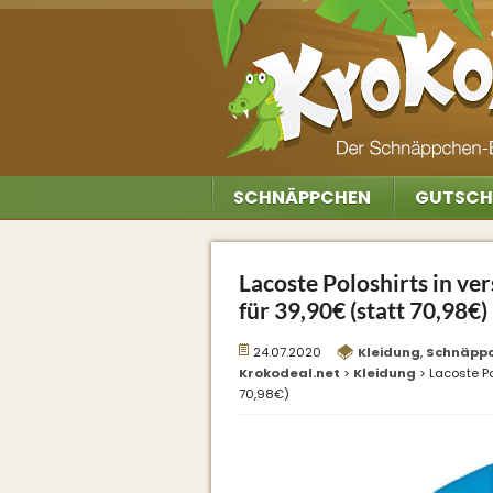
SCHNÄPPCHEN
GUTSCH
Lacoste Poloshirts in v
für 39,90€ (statt 70,98€)
24.07.2020
Kleidung
,
Schnäpp
Krokodeal.net
>
Kleidung
>
Lacoste Po
70,98€)