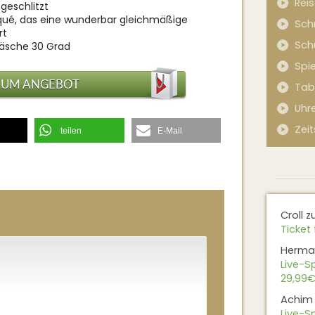
Rei
 geschlitzt
ué, das eine wunderbar gleichmäßige
Sch
rt
Sch
wäsche 30 Grad
Spi
ZUM ANGEBOT
Tab
Uhr
Zeit
teilen
E-Mail
Croll
z
Ticket 
Herma
Live-Sp
29,99€
Achim
Live-Sp