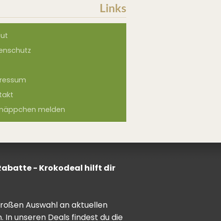
Links
ut
enschutz
ressum
takt
näppchen melden
batte - Krokodeal hilft dir
 großen Auswahl an aktuellen
In unseren Deals findest du die