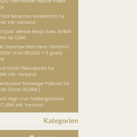
NZIS: Heimwerker eBook-Paket
is
 Pack Benetton Undershirts für
4€ inkl. Versand
tSpar: ellesse Mega Sale, Artikel
its ab 1,00€
de: Satisfyer Men Heat Vibration
0,00€ statt 89,00€ + 6 gratis
kel
ai Strick-Fleecejacke für
99€ inkl. Versand
erstoisser Norweger Pullover für
49€ (statt 89,99€)
sch High-Cut Trekkingschuhe
67,49€ inkl. Versand
Kategorien