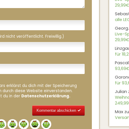
29,99€
Sebas
alle L
Georg.
Live-Sp
 nicht veröffentlicht. Freiwillig.)
29,99€
Linzga
für 18,
Pascal
93,69
Goron
für 93
rs erklärst du dich mit der Speicherung
n durch diese Website einverstanden.
Julian
t du in der
Datenschutzerklärung.
Weihna
249,9
Max
z
Versan
Alternative: