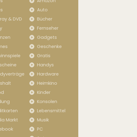
s
Amazon
s
Auto
-ray & DVD
Bücher
y
Fernseher
anzen
Gadgets
mes
Geschenke
innspiele
Gratis
scheine
Handys
dyverträge
Hardware
shalt
Heimkino
od
Kinder
idung
Konsolen
itkarten
Lebensmittel
ia Markt
Musik
ebook
PC