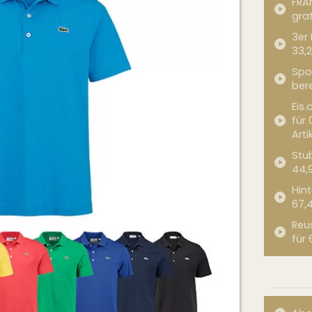
FRA
grat
3er
33,2
Spor
bere
Eis.
für 
Arti
Stub
44,
Hint
67,
Reu
für 