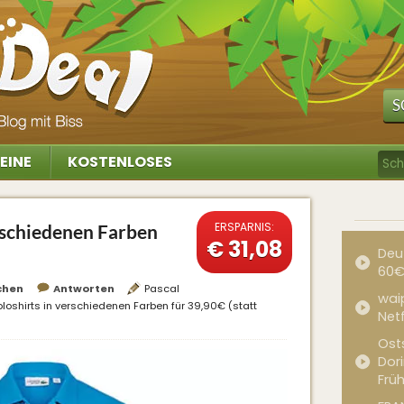
S
EINE
KOSTENLOSES
ERSPARNIS:
erschiedenen Farben
€ 31,08
Deu
60€
chen
Antworten
Pascal
waip
loshirts in verschiedenen Farben für 39,90€ (statt
Net
Ost
Dor
Frü