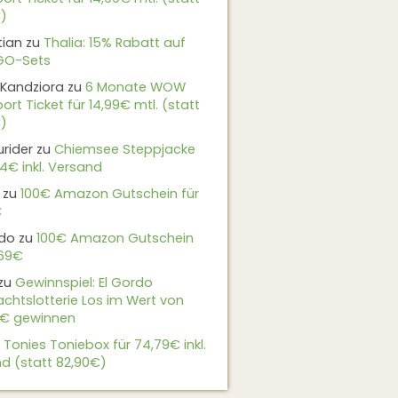
)
tian
zu
Thalia: 15% Rabatt auf
EGO-Sets
Kandziora
zu
6 Monate WOW
ort Ticket für 14,99€ mtl. (statt
)
urider
zu
Chiemsee Steppjacke
24€ inkl. Versand
zu
100€ Amazon Gutschein für
€
do
zu
100€ Amazon Gutschein
,69€
zu
Gewinnspiel: El Gordo
chtslotterie Los im Wert von
9€ gewinnen
u
Tonies Toniebox für 74,79€ inkl.
d (statt 82,90€)