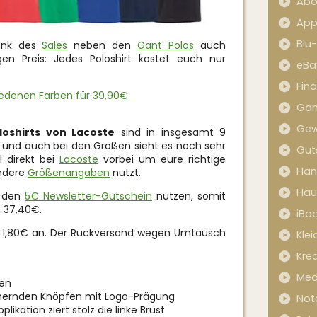
Abo
App
Blu
ank des
Sales
neben den
Gant Polos
auch
gen Preis: Jedes Poloshirt kostet euch nur
eBa
Fin
hiedenen Farben für 39,90€
Ga
Gew
loshirts von Lacoste
sind in insgesamt 9
 und auch bei den Größen sieht es noch sehr
Gut
 direkt bei
Lacoste
vorbei um eure richtige
Han
ndere
Größenangaben
nutzt.
Hau
r den
5€ Newsletter-Gutschein
nutzen, somit
 37,40€.
iBo
l 1,80€ an. Der Rückversand wegen Umtausch
Kle
Kred
Med
gen
mmernden Knöpfen mit Logo-Prägung
Not
ikation ziert stolz die linke Brust