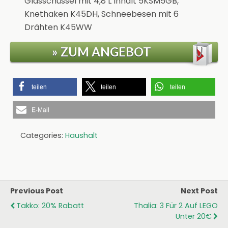
Glasschüssel mit 4,8 L Inhalt 5KSM5GB,
Knethaken K45DH, Schneebesen mit 6
Drähten K45WW
» ZUM ANGEBOT
teilen
teilen
teilen
E-Mail
Categories:
Haushalt
Previous Post
Next Post
Takko: 20% Rabatt
Thalia: 3 Für 2 Auf LEGO
Unter 20€