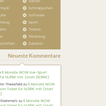
sen
Saturn
muck
Schnäppchen
uhe
Software
elzeug
Sport
lets
Tickets
en
Werkzeug
schriften
Zubehör
Neueste Kommentare
u
6 Monate WOW Live-Sport
für 14,99€ mtl. (statt 29,99€)
nn Theesfeld
zu
6 Monate WOW
ort Ticket für 14,99€ mtl. (statt
)
 Steinmetz
zu
6 Monate WOW
ort Ticket für 14,99€ mtl. (statt