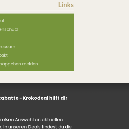
Links
ut
enschutz
ressum
takt
näppchen melden
batte - Krokodeal hilft dir
 großen Auswahl an aktuellen
In unseren Deals findest du die