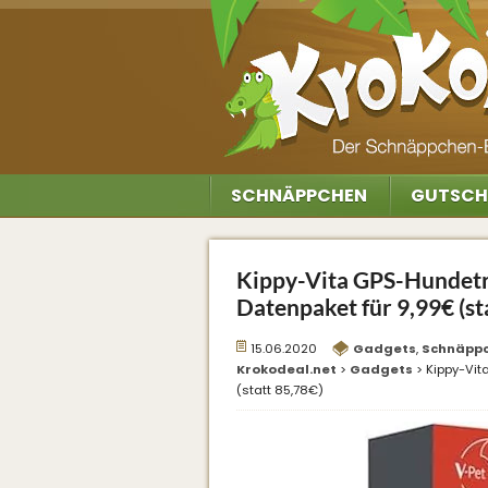
SCHNÄPPCHEN
GUTSCH
Kippy-Vita GPS-Hundetr
Datenpaket für 9,99€ (st
15.06.2020
Gadgets
,
Schnäpp
Krokodeal.net
>
Gadgets
>
Kippy-Vit
(statt 85,78€)