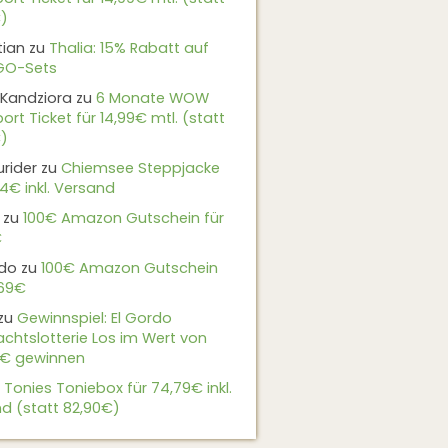
)
tian
zu
Thalia: 15% Rabatt auf
EGO-Sets
Kandziora
zu
6 Monate WOW
ort Ticket für 14,99€ mtl. (statt
)
urider
zu
Chiemsee Steppjacke
24€ inkl. Versand
zu
100€ Amazon Gutschein für
€
do
zu
100€ Amazon Gutschein
,69€
zu
Gewinnspiel: El Gordo
chtslotterie Los im Wert von
9€ gewinnen
u
Tonies Toniebox für 74,79€ inkl.
d (statt 82,90€)