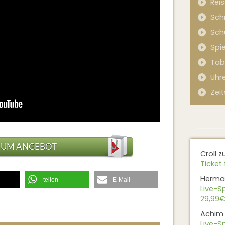
Rei
Sch
Sch
Spi
Tab
Uhr
Zeit
ZUM ANGEBOT
Croll
z
Ticket 
Herma
teilen
E-Mail
Live-Sp
29,99€
Achim
Live-Sp