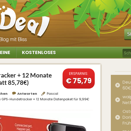
S
EINE
KOSTENLOSES
ERSPARNIS:
acker + 12 Monate
€ 75,79
att 85,78€)
Deu
60€
chen
Antworten
Pascal
waip
a GPS-Hundetracker + 12 Monate Datenpaket für 9,99€
Net
Ost
Dor
Frü