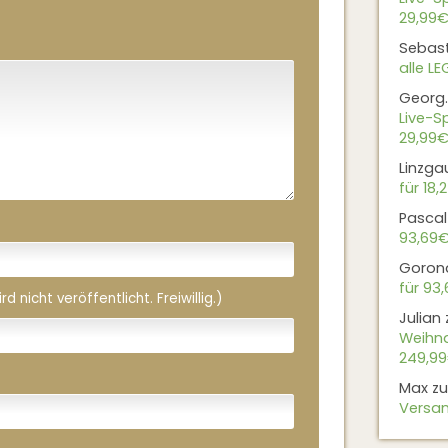
29,99€
Sebas
alle L
Georg.
Live-Sp
29,99€
Linzga
für 18,
Pascal
93,69
Goron
für 93
 nicht veröffentlicht. Freiwillig.)
Julian
Weihna
249,9
Max
z
Versan