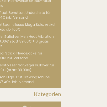
NZIS: Heimwerker eBook-Paket
is
 Pack Benetton Undershirts für
4€ inkl. Versand
tSpar: ellesse Mega Sale, Artikel
its ab 1,00€
de: Satisfyer Men Heat Vibration
0,00€ statt 89,00€ + 6 gratis
kel
ai Strick-Fleecejacke für
99€ inkl. Versand
erstoisser Norweger Pullover für
49€ (statt 89,99€)
sch High-Cut Trekkingschuhe
67,49€ inkl. Versand
Kategorien