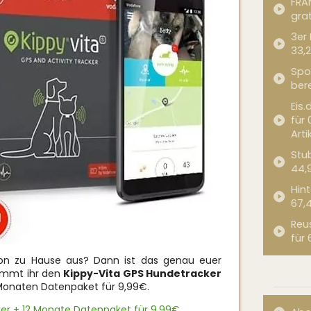
FRA
grat
3er
33,2
Spor
bere
Eis.
für 
Arti
Stub
44,
Hint
67,
Reu
für 
on zu Hause aus? Dann ist das genau euer
ommt ihr den
Kippy-Vita GPS Hundetracker
 Monaten Datenpaket für 9,99€.
er + 12 Monate Datenpaket für 9,99€