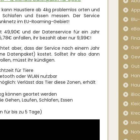
Abo
 kann Haustiere ab 4kg problemlos orten und
App
n, Schlafen und Essen messen. Der Service
Blu
funknetz im EU-Roaming-Gebiet!
eBa
st 49,90€ und der Datenservice für ein Jahr
,78€ anfallen, ihr bezahlt aber nur 9,99€!
Fin
Ga
achtet aber, dass der Service nach einem Jahr
 Datenpaket) kostet. Solltet ihr also dann
Gew
llen, müsst ihr kündigen.
Gut
htzeit für Tiere
Han
uetooth oder WLAN nutzbar
öglich: Verlässt das Tier diese Zonen, erhält
Hau
 kg können geortet werden
iBo
ie Gehen, Laufen, Schlafen, Essen
Kle
n für bis zu 5 Tage)
Kred
Med
Not