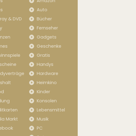
s
Amazon
s
Auto
-ray & DVD
Bücher
y
Fernseher
anzen
Gadgets
mes
Geschenke
innspiele
Gratis
scheine
Handys
dyverträge
Hardware
shalt
Heimkino
od
Kinder
idung
Konsolen
itkarten
Lebensmittel
ia Markt
Musik
ebook
PC