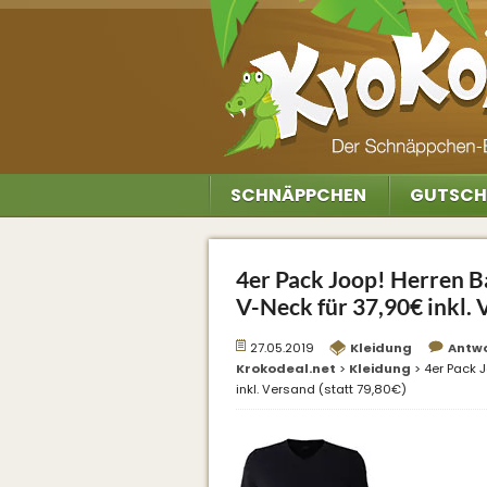
SCHNÄPPCHEN
GUTSCH
4er Pack Joop! Herren Ba
V-Neck für 37,90€ inkl. 
27.05.2019
Kleidung
Antw
Krokodeal.net
>
Kleidung
>
4er Pack J
inkl. Versand (statt 79,80€)