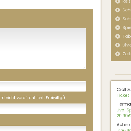
Rei
Sch
Sch
Spi
Tab
Uhr
Zeit
Croll
z
Ticket 
 nicht veröffentlicht. Freiwillig.)
Herma
Live-Sp
29,99€
Achim
Live-Sp