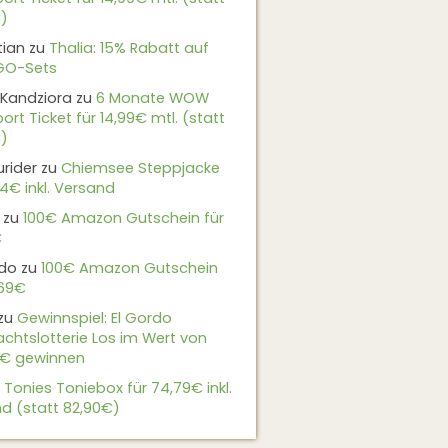
)
tian
zu
Thalia: 15% Rabatt auf
EGO-Sets
Kandziora
zu
6 Monate WOW
ort Ticket für 14,99€ mtl. (statt
)
urider
zu
Chiemsee Steppjacke
24€ inkl. Versand
zu
100€ Amazon Gutschein für
€
do
zu
100€ Amazon Gutschein
,69€
zu
Gewinnspiel: El Gordo
chtslotterie Los im Wert von
9€ gewinnen
u
Tonies Toniebox für 74,79€ inkl.
d (statt 82,90€)