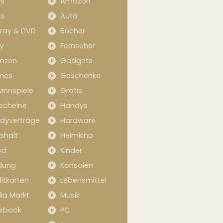
s
Amazon
s
Auto
-ray & DVD
Bücher
y
Fernseher
anzen
Gadgets
mes
Geschenke
innspiele
Gratis
scheine
Handys
dyverträge
Hardware
shalt
Heimkino
od
Kinder
idung
Konsolen
itkarten
Lebensmittel
ia Markt
Musik
ebook
PC