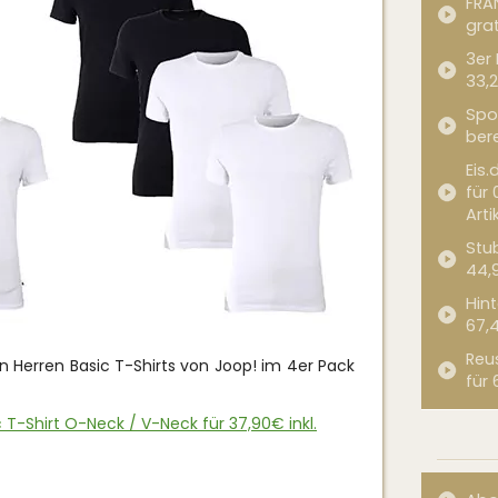
FRA
grat
3er
33,2
Spor
bere
Eis.
für 
Arti
Stub
44,
Hint
67,
Reu
n Herren Basic T-Shirts von Joop! im 4er Pack
für 
 T-Shirt O-Neck / V-Neck für 37,90€ inkl.