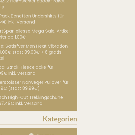
NZIS: Heimwerker eBook-Paket
is
 Pack Benetton Undershirts für
4€ inkl. Versand
tSpar: ellesse Mega Sale, Artikel
its ab 1,00€
de: Satisfyer Men Heat Vibration
0,00€ statt 89,00€ + 6 gratis
kel
ai Strick-Fleecejacke für
99€ inkl. Versand
erstoisser Norweger Pullover für
49€ (statt 89,99€)
sch High-Cut Trekkingschuhe
67,49€ inkl. Versand
Kategorien