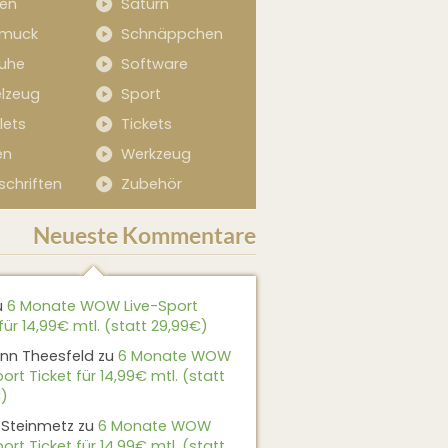
sen
Saturn
muck
Schnäppchen
uhe
Software
elzeug
Sport
lets
Tickets
en
Werkzeug
schriften
Zubehör
Neueste Kommentare
u
6 Monate WOW Live-Sport
für 14,99€ mtl. (statt 29,99€)
nn Theesfeld
zu
6 Monate WOW
ort Ticket für 14,99€ mtl. (statt
)
 Steinmetz
zu
6 Monate WOW
ort Ticket für 14,99€ mtl. (statt