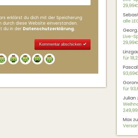
29,99€
Sebas
rs erklärst du dich mit der Speicherung
alle L
n durch diese Website einverstanden.
t du in der
Datenschutzerklärung.
Georg.
Live-Sp
29,99€
Linzga
Alternative:
für 18,
Pascal
93,69
Goron
für 93
Julian
Weihna
249,9
Max
z
Versan