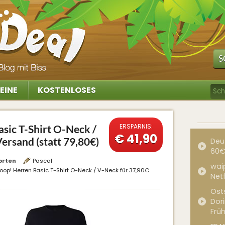
S
EINE
KOSTENLOSES
ERSPARNIS:
sic T-Shirt O-Neck /
€ 41,90
Versand (statt 79,80€)
Deu
60€
orten
Pascal
waip
oop! Herren Basic T-Shirt O-Neck / V-Neck für 37,90€
Net
Ost
Dor
Frü