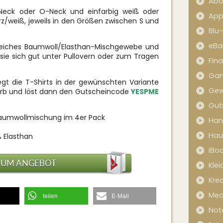
Abo
-Neck oder O-Neck und einfarbig weiß oder
App
rz/weiß, jeweils in den Größen zwischen S und
Blu
eBa
 weiches Baumwoll/Elasthan-Mischgewebe und
sie sich gut unter Pullovern oder zum Tragen
Fin
Ga
t die T-Shirts in der gewünschten Variante
Gew
orb und löst dann den Gutscheincode
YESPME
Gut
Baumwollmischung im 4er Pack
Han
Hau
 Elasthan
iBo
ZUM ANGEBOT
Kle
Kred
Med
teilen
E-Mail
Not