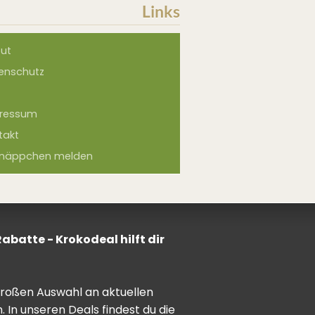
Links
ut
enschutz
ressum
takt
näppchen melden
batte - Krokodeal hilft dir
 großen Auswahl an aktuellen
In unseren Deals findest du die