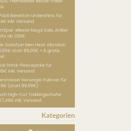
NZIS: Heimwerker eBook-Paket
is
 Pack Benetton Undershirts für
4€ inkl. Versand
tSpar: ellesse Mega Sale, Artikel
its ab 1,00€
de: Satisfyer Men Heat Vibration
0,00€ statt 89,00€ + 6 gratis
kel
ai Strick-Fleecejacke für
99€ inkl. Versand
erstoisser Norweger Pullover für
49€ (statt 89,99€)
sch High-Cut Trekkingschuhe
67,49€ inkl. Versand
Kategorien