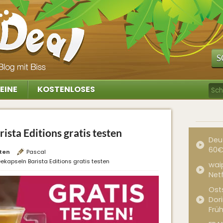
S
EINE
KOSTENLOSES
ista Editions gratis testen
Deu
60€
ten
Pascal
ekapseln Barista Editions gratis testen
waip
Net
Ost
Dor
Frü