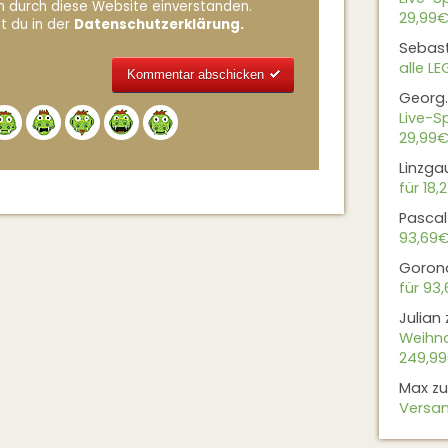
n durch diese Website einverstanden.
29,99€
t du in der
Datenschutzerklärung.
Sebas
alle L
Georg.
Alternative:
Live-Sp
29,99€
Linzga
für 18,
Pascal
93,69
Goron
für 93
Julian
Weihna
249,9
Max
z
Versan