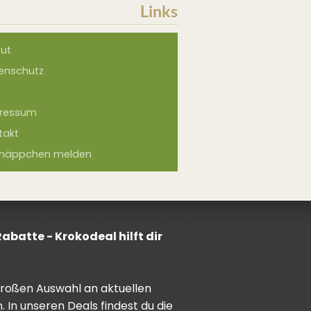
Links
ut
enschutz
ressum
takt
näppchen melden
batte - Krokodeal hilft dir
 großen Auswahl an aktuellen
In unseren Deals findest du die