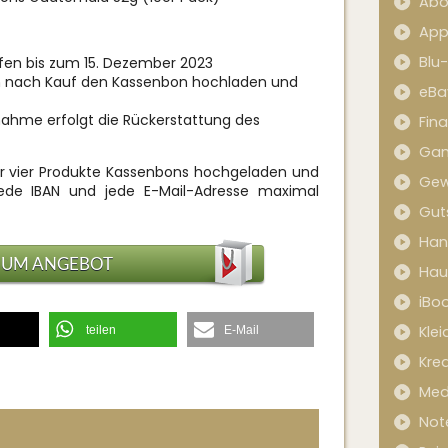
Abo
App
Blu
ufen bis zum 15. Dezember 2023
n nach Kauf den Kassenbon hochladen und
eBa
nahme erfolgt die Rückerstattung des
Fin
Ga
r vier Produkte Kassenbons hochgeladen und
Gew
jede IBAN und jede E-Mail-Adresse maximal
Gut
Han
ZUM ANGEBOT
Hau
iBo
Kle
teilen
E-Mail
Kred
Med
Not