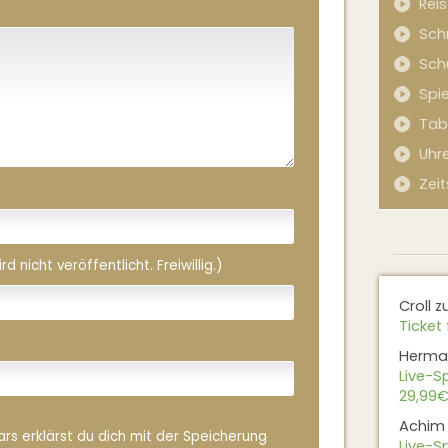
Rei
Sch
Sch
Spi
Tab
Uhr
Zeit
 nicht veröffentlicht. Freiwillig.)
Croll
z
Ticket 
Herma
Live-Sp
29,99€
Achim
rs erklärst du dich mit der Speicherung
Live-Sp