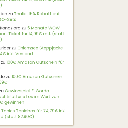
)
tian
zu
Thalia: 15% Rabatt auf
EGO-Sets
Kandziora
zu
6 Monate WOW
ort Ticket für 14,99€ mtl. (statt
)
urider
zu
Chiemsee Steppjacke
24€ inkl. Versand
zu
100€ Amazon Gutschein für
€
do
zu
100€ Amazon Gutschein
,69€
zu
Gewinnspiel: El Gordo
chtslotterie Los im Wert von
9€ gewinnen
u
Tonies Toniebox für 74,79€ inkl.
d (statt 82,90€)