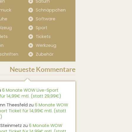
sen
Saturn
muck
Schnäppchen
uhe
Software
elzeug
Sport
lets
Tickets
en
Werkzeug
schriften
Zubehör
Neueste Kommentare
u
6 Monate WOW Live-Sport
für 14,99€ mtl. (statt 29,99€)
nn Theesfeld
zu
6 Monate WOW
ort Ticket für 14,99€ mtl. (statt
)
 Steinmetz
zu
6 Monate WOW
ort Ticket für 14,99€ mtl. (statt