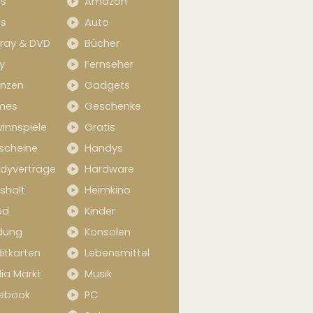
s
Amazon
s
Auto
-ray & DVD
Bücher
y
Fernseher
anzen
Gadgets
mes
Geschenke
innspiele
Gratis
scheine
Handys
dyverträge
Hardware
shalt
Heimkino
od
Kinder
idung
Konsolen
itkarten
Lebensmittel
ia Markt
Musik
ebook
PC