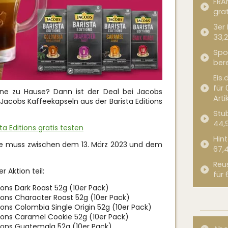
FRA
grat
3er
33,2
Spor
bere
Eis.
für 
ine zu Hause? Dann ist der Deal bei Jacobs
Arti
 Jacobs Kaffeekapseln aus der Barista Editions
Stub
44,
a Editions gratis testen
Hint
ee muss zwischen dem 13. März 2023 und dem
67,
Reu
 Aktion teil:
für 
ions Dark Roast 52g (10er Pack)
tions Character Roast 52g (10er Pack)
ions Colombia Single Origin 52g (10er Pack)
tions Caramel Cookie 52g (10er Pack)
tions Guatemala 52g (10er Pack)