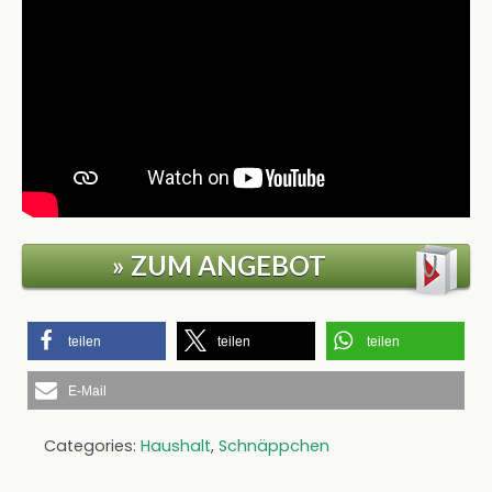
» ZUM ANGEBOT
teilen
teilen
teilen
E-Mail
Categories:
Haushalt
,
Schnäppchen