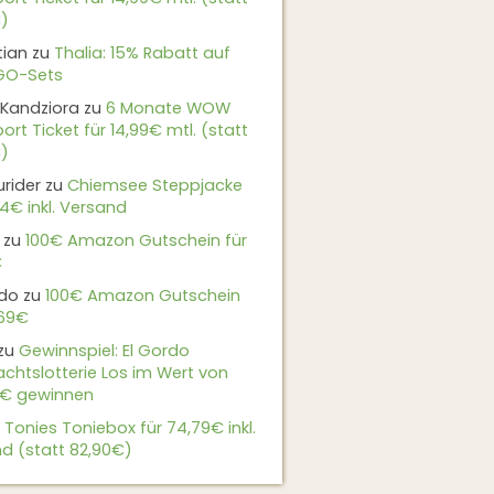
)
tian
zu
Thalia: 15% Rabatt auf
EGO-Sets
Kandziora
zu
6 Monate WOW
ort Ticket für 14,99€ mtl. (statt
)
urider
zu
Chiemsee Steppjacke
24€ inkl. Versand
zu
100€ Amazon Gutschein für
€
do
zu
100€ Amazon Gutschein
,69€
zu
Gewinnspiel: El Gordo
chtslotterie Los im Wert von
9€ gewinnen
u
Tonies Toniebox für 74,79€ inkl.
d (statt 82,90€)