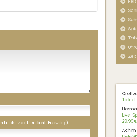
Rei
Sch
Sch
Spi
Tab
Uhr
Zeit
Croll
z
Ticket 
Herma
Live-Sp
29,99€
 nicht veröffentlicht. Freiwillig.)
Achim
Live-Sp