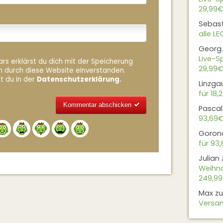
29,99€
Sebas
alle L
Georg.
Live-Sp
rs erklärst du dich mit der Speicherung
29,99€
n durch diese Website einverstanden.
t du in der
Datenschutzerklärung.
Linzga
für 18,
Pascal
93,69
Alternative:
Goron
für 93
Julian
Weihna
249,9
Max
z
Versan