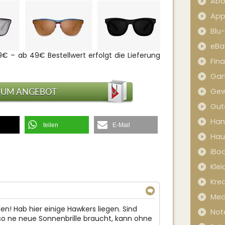
Abo
App
Blu
eBa
€ – ab 49€ Bestellwert erfolgt die Lieferung
Fin
Ga
ZUM ANGEBOT
Gew
Gut
Han
teilen
E-Mail
Hau
iBo
Kle
Kred
Med
↓
n! Hab hier einige Hawkers liegen. Sind
Not
lso ne neue Sonnenbrille braucht, kann ohne