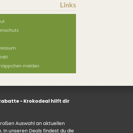
Links
ut
enschutz
ressum
takt
näppchen melden
batte - Krokodeal hilft dir
 großen Auswahl an aktuellen
In unseren Deals findest du die