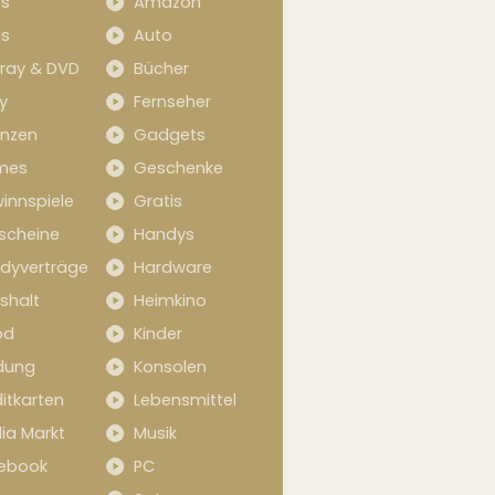
s
Amazon
s
Auto
-ray & DVD
Bücher
y
Fernseher
anzen
Gadgets
mes
Geschenke
innspiele
Gratis
scheine
Handys
dyverträge
Hardware
shalt
Heimkino
od
Kinder
idung
Konsolen
itkarten
Lebensmittel
ia Markt
Musik
ebook
PC