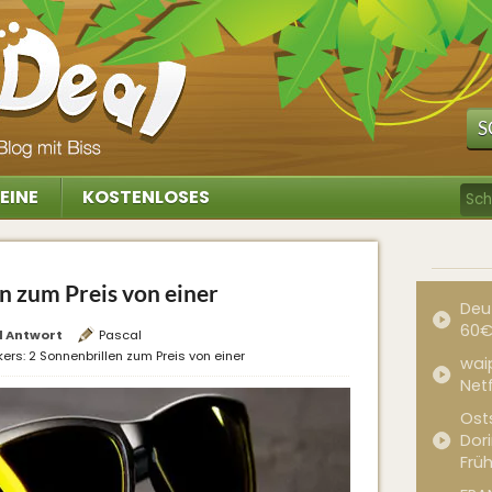
S
EINE
KOSTENLOSES
n zum Preis von einer
Deu
60€
1 Antwort
Pascal
ers: 2 Sonnenbrillen zum Preis von einer
waip
Net
Ost
Dor
Frü