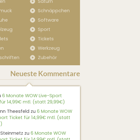
sen
Saturn
muck
Schnäppchen
uhe
Software
elzeug
Sport
lets
Tickets
en
Werkzeug
schriften
Zubehör
Neueste Kommentare
u
6 Monate WOW Live-Sport
für 14,99€ mtl. (statt 29,99€)
nn Theesfeld
zu
6 Monate WOW
ort Ticket für 14,99€ mtl. (statt
)
 Steinmetz
zu
6 Monate WOW
ort Ticket für 14,99€ mtl. (statt