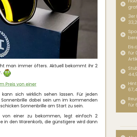
FRA
grat
3er
33,2
Spor
bere
Eis.
für 
Arti
ht man immer öfters. Aktuell bekommt ihr 2
Stub
r.
44,
Hint
m Preis von einer
67,
kann sich wirklich sehen lassen. Für jeden
Reu
e Sonnenbrille dabei sein um im kommenden
für 
hicken Sonnenbrille am Start zu sein.
s von einer zu bekommen, legt einfach 2
te in den Warenkorb, die günstigere wird dann