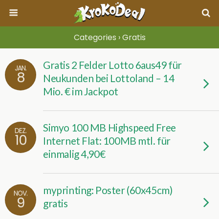
Categories ›
Gratis
Gratis 2 Felder Lotto 6aus49 für
JAN.
8
Neukunden bei Lottoland – 14
Mio. € im Jackpot
Simyo 100 MB Highspeed Free
DEZ.
10
Internet Flat: 100MB mtl. für
einmalig 4,90€
myprinting: Poster (60x45cm)
NOV.
9
gratis