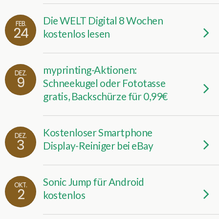
Die WELT Digital 8 Wochen
FEB.
24
kostenlos lesen
myprinting-Aktionen:
DEZ.
9
Schneekugel oder Fototasse
gratis, Backschürze für 0,99€
Kostenloser Smartphone
DEZ.
3
Display-Reiniger bei eBay
Sonic Jump für Android
OKT.
2
kostenlos