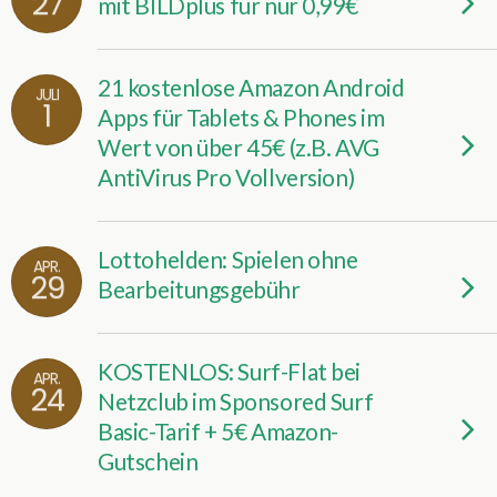
27
mit BILDplus für nur 0,99€
21 kostenlose Amazon Android
JULI
1
Apps für Tablets & Phones im
Wert von über 45€ (z.B. AVG
AntiVirus Pro Vollversion)
Lottohelden: Spielen ohne
APR.
29
Bearbeitungsgebühr
KOSTENLOS: Surf-Flat bei
APR.
24
Netzclub im Sponsored Surf
Basic-Tarif + 5€ Amazon-
Gutschein