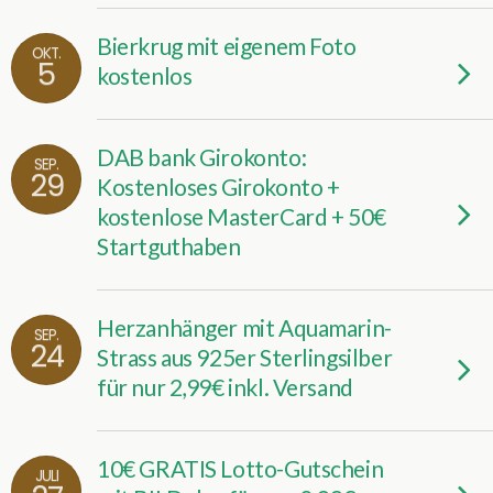
Bierkrug mit eigenem Foto
OKT.
5
kostenlos
DAB bank Girokonto:
SEP.
29
Kostenloses Girokonto +
kostenlose MasterCard + 50€
Startguthaben
Herzanhänger mit Aquamarin-
SEP.
24
Strass aus 925er Sterlingsilber
für nur 2,99€ inkl. Versand
10€ GRATIS Lotto-Gutschein
JULI