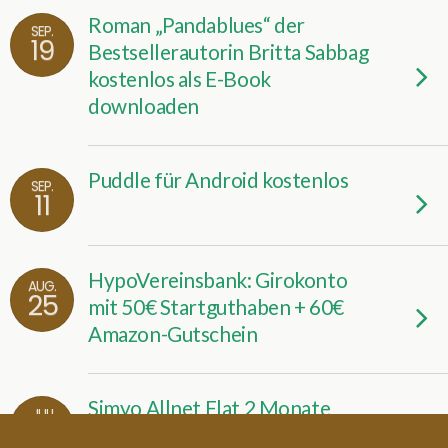
Roman „Pandablues“ der
SEP.
19
Bestsellerautorin Britta Sabbag
kostenlos als E-Book
downloaden
Puddle für Android kostenlos
SEP.
11
HypoVereinsbank: Girokonto
AUG.
25
mit 50€ Startguthaben + 60€
Amazon-Gutschein
Simyo Allnet Flat 2 Monate
JULI
31
kostenlos testen + 25€ Amazon