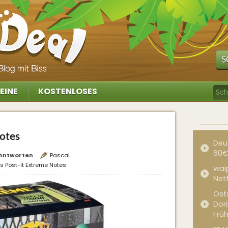
S
EINE
KOSTENLOSES
Notes
Deu
60€
Antworten
Pascal
is Post-it Extreme Notes
waip
Net
Ost
Dor
Frü