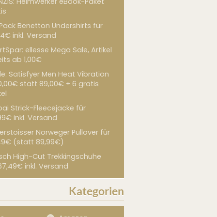
NZIS: Heimwerker eBook-Paket
is
 Pack Benetton Undershirts für
4€ inkl. Versand
tSpar: ellesse Mega Sale, Artikel
its ab 1,00€
de: Satisfyer Men Heat Vibration
0,00€ statt 89,00€ + 6 gratis
kel
ai Strick-Fleecejacke für
99€ inkl. Versand
erstoisser Norweger Pullover für
49€ (statt 89,99€)
sch High-Cut Trekkingschuhe
67,49€ inkl. Versand
Kategorien