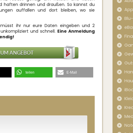
Abo
 haften drinnen und draußen. So kannst du
App
ilungen auffallen und dort bleiben, wo sie
Blu
üsst ihr nur eure Daten eingeben und 2
eBa
unkompliziert und schnell.
Eine Anmeldung
Fin
wendig!
Ga
ZUM ANGEBOT
Gew
Gut
Han
teilen
E-Mail
Hau
iBo
Kle
Kred
Med
Not