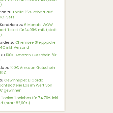
)
tian
zu
Thalia: 15% Rabatt auf
EGO-Sets
Kandziora
zu
6 Monate WOW
ort Ticket für 14,99€ mtl. (statt
)
urider
zu
Chiemsee Steppjacke
24€ inkl. Versand
zu
100€ Amazon Gutschein für
€
do
zu
100€ Amazon Gutschein
,69€
zu
Gewinnspiel: El Gordo
chtslotterie Los im Wert von
9€ gewinnen
u
Tonies Toniebox für 74,79€ inkl.
d (statt 82,90€)