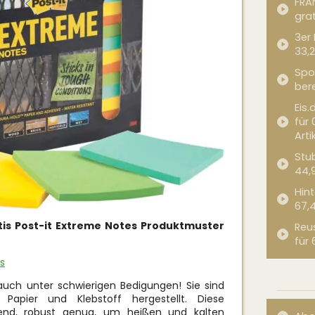
FRA
grat
3er
33,2
Spor
bere
Eis.
für 
Arti
Stub
44,
Hint
67,
tis Post-it Extreme Notes
Produktmuster
Reu
für 
s
auch unter schwierigen Bedigungen! Sie sind
Papier und Klebstoff hergestellt. Diese
send, robust genug, um heißen und kalten