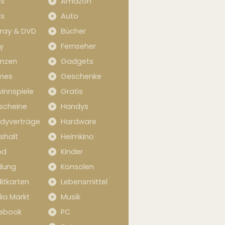
s
Amazon
s
Auto
-ray & DVD
Bücher
y
Fernseher
anzen
Gadgets
mes
Geschenke
innspiele
Gratis
scheine
Handys
dyverträge
Hardware
shalt
Heimkino
od
Kinder
idung
Konsolen
itkarten
Lebensmittel
ia Markt
Musik
ebook
PC