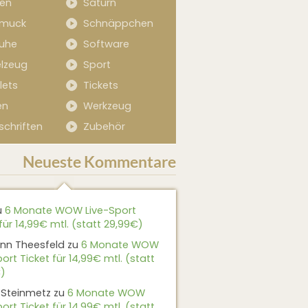
sen
Saturn
muck
Schnäppchen
uhe
Software
elzeug
Sport
lets
Tickets
en
Werkzeug
schriften
Zubehör
Neueste Kommentare
u
6 Monate WOW Live-Sport
für 14,99€ mtl. (statt 29,99€)
nn Theesfeld
zu
6 Monate WOW
ort Ticket für 14,99€ mtl. (statt
)
 Steinmetz
zu
6 Monate WOW
ort Ticket für 14,99€ mtl. (statt