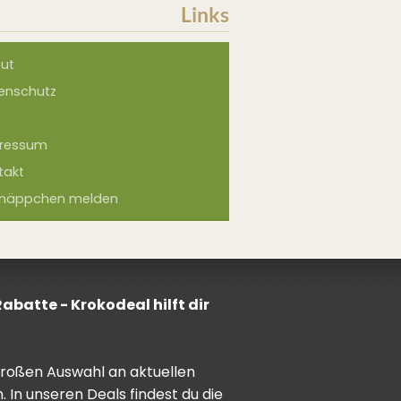
Links
ut
enschutz
ressum
takt
näppchen melden
batte - Krokodeal hilft dir
 großen Auswahl an aktuellen
In unseren Deals findest du die