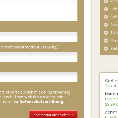
Rei
Sch
Sch
Spi
Tab
Uhr
 nicht veröffentlicht. Freiwillig.)
Zeit
Croll
z
Ticket 
rs erklärst du dich mit der Speicherung
Herma
n durch diese Website einverstanden.
Live-Sp
t du in der
Datenschutzerklärung.
29,99€
Achim
Live-Sp