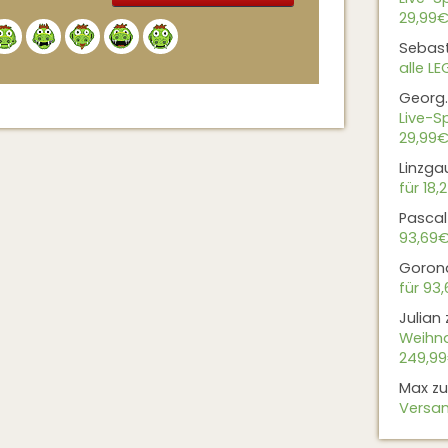
29,99€
Alternative:
Sebas
alle L
Georg.
Live-Sp
29,99€
Linzga
für 18,
Pascal
93,69
Goron
für 93
Julian
Weihna
249,9
Max
z
Versan