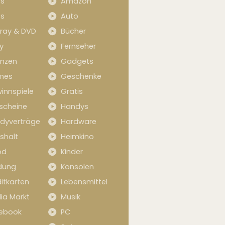
s
Amazon
s
Auto
-ray & DVD
Bücher
y
Fernseher
anzen
Gadgets
mes
Geschenke
innspiele
Gratis
scheine
Handys
dyverträge
Hardware
shalt
Heimkino
od
Kinder
idung
Konsolen
itkarten
Lebensmittel
ia Markt
Musik
ebook
PC