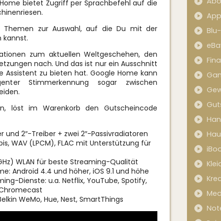
Abo
ome bietet Zugriff per Sprachbefehl auf die
hinenriesen.
App
3 Themen zur Auswahl, auf die Du mit der
Blu
n kannst.
eBa
mationen zum aktuellen Weltgeschehen, den
Fin
etzungen nach. Und das ist nur ein Ausschnitt
te Assistent zu bieten hat. Google Home kann
Ga
igenter Stimmerkennung sogar zwischen
Gew
eiden.
Gut
, löst im Warenkorb den Gutscheincode
Han
r und 2″-Treiber + zwei 2″-Passivradiatoren
Hau
is, WAV (LPCM), FLAC mit Unterstützung für
iBo
 GHz) WLAN für beste Streaming-Qualität
Kle
me: Android 4.4 und höher, iOS 9.1 und höhe
Kred
ng-Dienste: u.a. Netflix, YouTube, Spotify,
, Chromecast
Med
 Belkin WeMo, Hue, Nest, SmartThings
Not