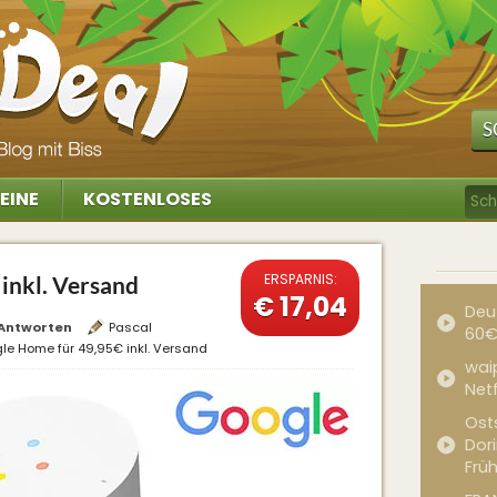
S
EINE
KOSTENLOSES
ERSPARNIS:
inkl. Versand
€ 17,04
Deu
Antworten
Pascal
60€
le Home für 49,95€ inkl. Versand
waip
Net
Ost
Dor
Frü