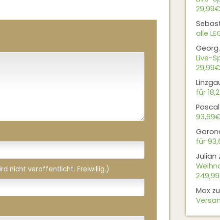
29,99€
Sebas
alle L
Georg.
Live-Sp
29,99€
Linzga
für 18,
Pascal
93,69
Goron
für 93
Julian
Weihna
 nicht veröffentlicht. Freiwillig.)
249,9
Max
z
Versan