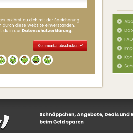
rs erklärst du dich mit der Speicherung
Abo
n durch diese Website einverstanden.
Dat
t du in der
Datenschutzerklärung.
FAQ
Imp
Kon
Alternative:
Sch
Schnäppchen, Angebote, Deals und Ra
beim Geld sparen