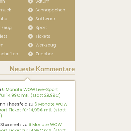
sen
Saturn
muck
Schnäppchen
uhe
Software
elzeug
Sport
lets
Tickets
en
Werkzeug
schriften
Zubehör
Neueste Kommentare
u
6 Monate WOW Live-Sport
für 14,99€ mtl. (statt 29,99€)
nn Theesfeld
zu
6 Monate WOW
ort Ticket für 14,99€ mtl. (statt
)
 Steinmetz
zu
6 Monate WOW
ort Ticket für 14,99€ mtl. (statt