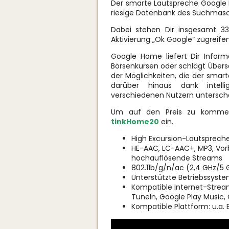
Der smarte Lautspreche Google H
riesige Datenbank des Suchmasc
Dabei stehen Dir insgesamt 3
Aktivierung „Ok Google“ zugreife
Google Home liefert Dir Infor
Börsenkursen oder schlägt Übers
der Möglichkeiten, die der smar
darüber hinaus dank intell
verschiedenen Nutzern untersch
Um auf den Preis zu kommen
tinkHome20
ein.
High Excursion-Lautspreche
HE-AAC, LC-AAC+, MP3, Vorb
hochauflösende Streams
802.11b/g/n/ac (2,4 GHz/5
Unterstützte Betriebssyste
Kompatible Internet-Streami
TuneIn, Google Play Music
Kompatible Plattform: u.a.