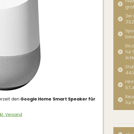
FRA
grat
3er
33,2
Spor
bere
Eis.
für 
Arti
Stub
44,
Hint
67,
Reu
erzeit den
Google Home Smart Speaker für
für 
kl. Versand