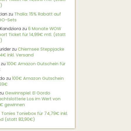
)
tian
zu
Thalia: 15% Rabatt auf
EGO-Sets
Kandziora
zu
6 Monate WOW
ort Ticket für 14,99€ mtl. (statt
)
urider
zu
Chiemsee Steppjacke
24€ inkl. Versand
zu
100€ Amazon Gutschein für
€
do
zu
100€ Amazon Gutschein
,69€
zu
Gewinnspiel: El Gordo
chtslotterie Los im Wert von
9€ gewinnen
u
Tonies Toniebox für 74,79€ inkl.
d (statt 82,90€)