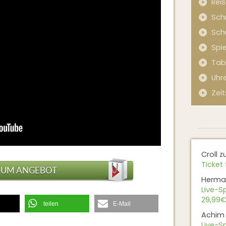
Rei
Sch
Sch
Spi
Tab
Uhr
Zeit
Croll
z
Ticket 
ZUM ANGEBOT
Herma
Live-Sp
29,99€
teilen
E-Mail
Achim
Live-Sp