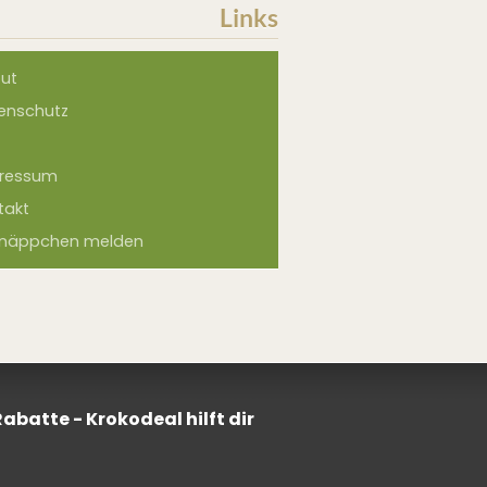
Links
ut
enschutz
ressum
takt
näppchen melden
batte - Krokodeal hilft dir