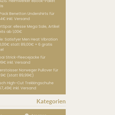
NZIS: Heimwerker eBook-Paket
is
 Pack Benetton Undershirts für
4€ inkl. Versand
tSpar: ellesse Mega Sale, Artikel
its ab 1,00€
de: Satisfyer Men Heat Vibration
0,00€ statt 89,00€ + 6 gratis
kel
ai Strick-Fleecejacke für
99€ inkl. Versand
erstoisser Norweger Pullover für
49€ (statt 89,99€)
sch High-Cut Trekkingschuhe
67,49€ inkl. Versand
Kategorien