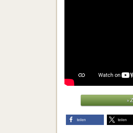
» 
teilen
teilen