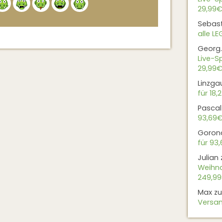
29,99€
Sebas
alle L
Georg.
Live-Sp
29,99€
Linzga
für 18,
Pascal
93,69
Goron
für 93
Julian
Weihna
249,9
Max
z
Versan