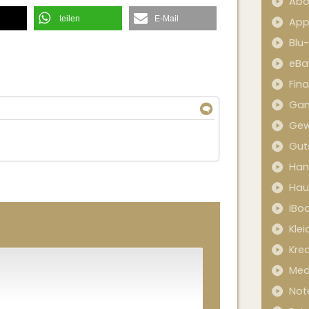
Abo
teilen
E-Mail
App
Blu
eBa
Fin
Ga
↓
Gew
Gut
Han
Hau
iBo
Kle
Kred
Med
Not