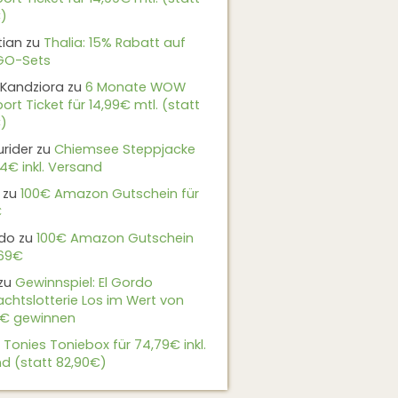
)
tian
zu
Thalia: 15% Rabatt auf
EGO-Sets
Kandziora
zu
6 Monate WOW
ort Ticket für 14,99€ mtl. (statt
)
urider
zu
Chiemsee Steppjacke
24€ inkl. Versand
zu
100€ Amazon Gutschein für
€
do
zu
100€ Amazon Gutschein
,69€
zu
Gewinnspiel: El Gordo
chtslotterie Los im Wert von
9€ gewinnen
u
Tonies Toniebox für 74,79€ inkl.
d (statt 82,90€)