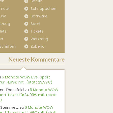
sen
Saturn
muck
Schnäppchen
uhe
Software
elzeug
Sport
lets
Tickets
en
Werkzeug
schriften
Zubehör
Neueste Kommentare
u
6 Monate WOW Live-Sport
für 14,99€ mtl. (statt 29,99€)
nn Theesfeld
zu
6 Monate WOW
ort Ticket für 14,99€ mtl. (statt
)
 Steinmetz
zu
6 Monate WOW
ort Ticket für 14,99€ mtl. (statt