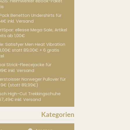
NZIS: Heimwerker eBook-Paket
is
 Pack Benetton Undershirts für
4€ inkl. Versand
tSpar: ellesse Mega Sale, Artikel
its ab 1,00€
de: Satisfyer Men Heat Vibration
0,00€ statt 89,00€ + 6 gratis
kel
ai Strick-Fleecejacke für
99€ inkl. Versand
erstoisser Norweger Pullover für
49€ (statt 89,99€)
sch High-Cut Trekkingschuhe
67,49€ inkl. Versand
Kategorien