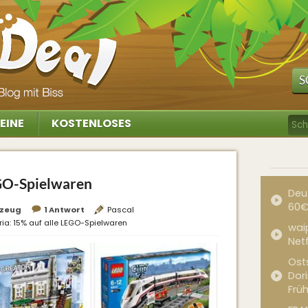
S
EINE
KOSTENLOSES
EGO-Spielwaren
Deu
60€
lzeug
1 Antwort
Pascal
ria: 15% auf alle LEGO-Spielwaren
waip
Net
Ost
Dor
Frü