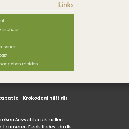
Links
ut
enschutz
ressum
takt
näppchen melden
batte - Krokodeal hilft dir
 großen Auswahl an aktuellen
In unseren Deals findest du die