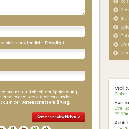
Rei
Sch
Sch
Spi
Tab
 nicht veröffentlicht. Freiwillig.)
Uhr
Zeit
Croll
z
rs erklärst du dich mit der Speicherung
Ticket 
n durch diese Website einverstanden.
Herma
t du in der
Datenschutzerklärung.
Live-Sp
29,99€
Achim
Alternative:
Live-Sp