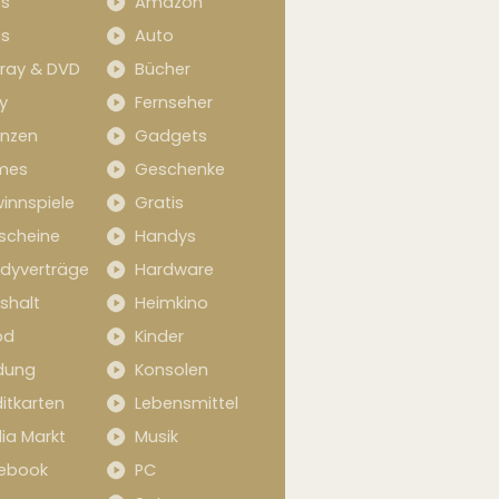
s
Amazon
s
Auto
-ray & DVD
Bücher
y
Fernseher
anzen
Gadgets
mes
Geschenke
innspiele
Gratis
scheine
Handys
dyverträge
Hardware
shalt
Heimkino
od
Kinder
idung
Konsolen
itkarten
Lebensmittel
ia Markt
Musik
ebook
PC