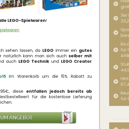
FRA
grat
3er
alle LEGO-Spielwaren
!
33,2
Spor
Spielwaren
bere
Eis.
für 
ich sehen lassen, da
LEGO
immer ein
gutes
Arti
r natürlich kann man sich auch
selber mit
ind auch
LEGO Technik
und
LEGO Creator
Stub
44,
o15
im Warenkorb um die 15% Rabatt zu
Hint
67,
,95€, diese
entfallen jedoch bereits ab
Reu
estbestellwert für die kostenlose Lieferung
für 
eichen.
ZUM ANGEBOT