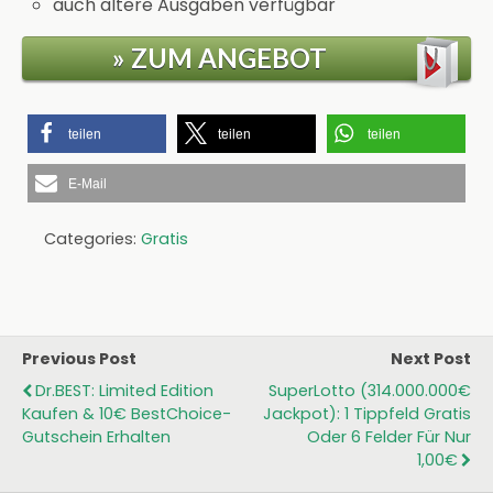
auch ältere Ausgaben verfügbar
» ZUM ANGEBOT
teilen
teilen
teilen
E-Mail
Categories:
Gratis
Previous Post
Next Post
Dr.BEST: Limited Edition
SuperLotto (314.000.000€
Kaufen & 10€ BestChoice-
Jackpot): 1 Tippfeld Gratis
Gutschein Erhalten
Oder 6 Felder Für Nur
1,00€