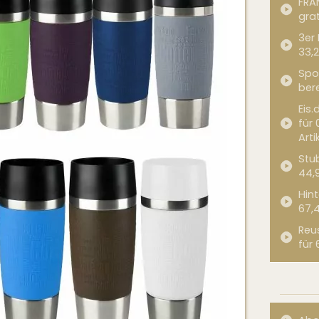
FRA
grat
3er
33,2
Spor
bere
Eis.
für 
Arti
Stub
44,
Hint
67,
Reu
für 