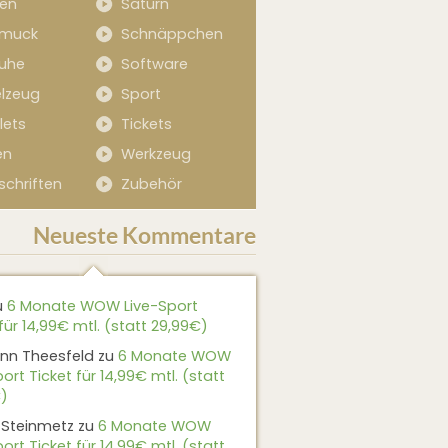
sen
Saturn
muck
Schnäppchen
uhe
Software
elzeug
Sport
lets
Tickets
en
Werkzeug
schriften
Zubehör
Neueste Kommentare
u
6 Monate WOW Live-Sport
für 14,99€ mtl. (statt 29,99€)
nn Theesfeld
zu
6 Monate WOW
ort Ticket für 14,99€ mtl. (statt
)
 Steinmetz
zu
6 Monate WOW
ort Ticket für 14,99€ mtl. (statt