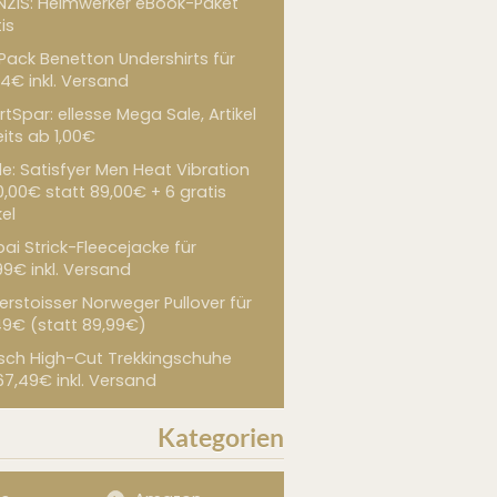
NZIS: Heimwerker eBook-Paket
is
 Pack Benetton Undershirts für
4€ inkl. Versand
tSpar: ellesse Mega Sale, Artikel
its ab 1,00€
de: Satisfyer Men Heat Vibration
0,00€ statt 89,00€ + 6 gratis
kel
ai Strick-Fleecejacke für
99€ inkl. Versand
erstoisser Norweger Pullover für
49€ (statt 89,99€)
sch High-Cut Trekkingschuhe
67,49€ inkl. Versand
Kategorien