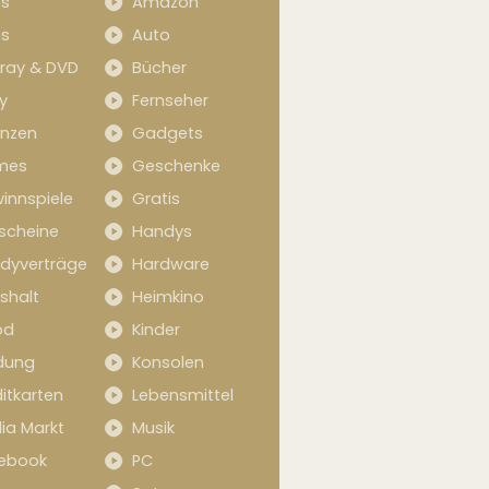
s
Amazon
s
Auto
-ray & DVD
Bücher
y
Fernseher
anzen
Gadgets
mes
Geschenke
innspiele
Gratis
scheine
Handys
dyverträge
Hardware
shalt
Heimkino
od
Kinder
idung
Konsolen
itkarten
Lebensmittel
ia Markt
Musik
ebook
PC