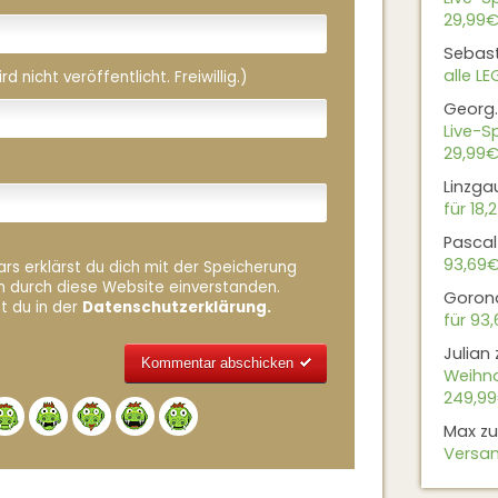
29,99€
Sebas
alle L
 nicht veröffentlicht. Freiwillig.)
Georg.
Live-Sp
29,99€
Linzga
für 18,
Pascal
93,69
rs erklärst du dich mit der Speicherung
n durch diese Website einverstanden.
Goron
t du in der
Datenschutzerklärung.
für 93
Julian
Weihna
249,9
Alternative:
Max
z
Versan