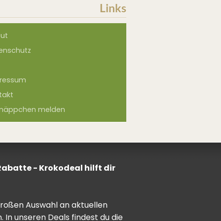
Links
ut
enschutz
ressum
takt
näppchen melden
batte - Krokodeal hilft dir
 großen Auswahl an aktuellen
In unseren Deals findest du die