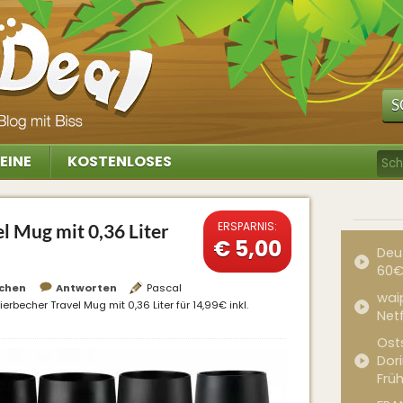
S
EINE
KOSTENLOSES
ERSPARNIS:
l Mug mit 0,36 Liter
€ 5,00
Deu
60€
chen
Antworten
Pascal
waip
erbecher Travel Mug mit 0,36 Liter für 14,99€ inkl.
Net
Ost
Dor
Frü