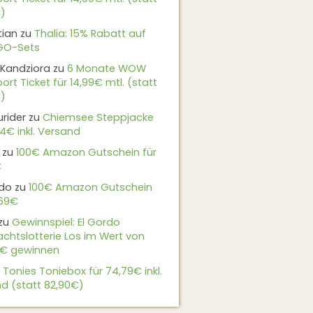
)
tian
zu
Thalia: 15% Rabatt auf
EGO-Sets
Kandziora
zu
6 Monate WOW
ort Ticket für 14,99€ mtl. (statt
)
urider
zu
Chiemsee Steppjacke
24€ inkl. Versand
zu
100€ Amazon Gutschein für
€
do
zu
100€ Amazon Gutschein
,69€
zu
Gewinnspiel: El Gordo
chtslotterie Los im Wert von
9€ gewinnen
u
Tonies Toniebox für 74,79€ inkl.
d (statt 82,90€)