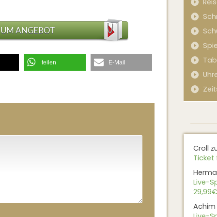
Rei
Sch
ZUM ANGEBOT
Sch
Spi
Tab
teilen
E-Mail
Uhr
Zeit
Croll
z
Ticket 
Herma
Live-Sp
29,99€
Achim
Live-Sp