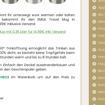
Abo
App
Blu
nnt ihr unterwegs eure warmen oder kalten
y bekommt ihr den EMSA Travel Mug in
eBa
99€ inklusive Versand.
Fin
ug mit 0,36 Liter für 14,99€ inkl. Versand
Ga
Gew
0° Trinköffnung ermöglicht das Trinken aus
Gut
 100% dicht, es besteht keine Tropfgefahr beim
Han
4 Stunden warm und bis zu 8 Stunden kalt.
Hau
ch: Einfach den Deckel auseinanderbauen und
l in den Geschirrspüler geben.
iBo
CHE22
im Warenkorb um auf den Preis zu
Kle
Kred
Med
ter
Not