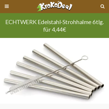
ECHTWERK Edelstahl-Strohhalme 6tlg.
für 4,44€