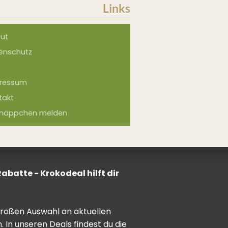
Links
ut
enschutz
ressum
takt
näppchen melden
batte - Krokodeal hilft dir
 großen Auswahl an aktuellen
In unseren Deals findest du die