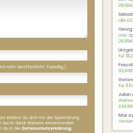
29,99€
Sebas
alle L
Georg.
Live-Sp
29,99€
Linzga
für 18,
Pascal
 nicht veröffentlicht. Freiwillig.)
93,69
Goron
für 93
Julian
Weihna
249,9
Max
z
rs erklärst du dich mit der Speicherung
Versan
n durch diese Website einverstanden.
t du in der
Datenschutzerklärung.