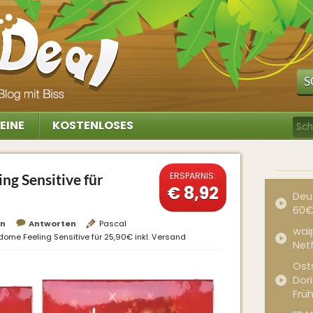
S
EINE
KOSTENLOSES
ERSPARNIS:
g Sensitive für
€ 8,92
Deu
60€
en
Antworten
Pascal
waip
ome Feeling Sensitive für 25,90€ inkl. Versand
Net
Ost
Dor
Frü