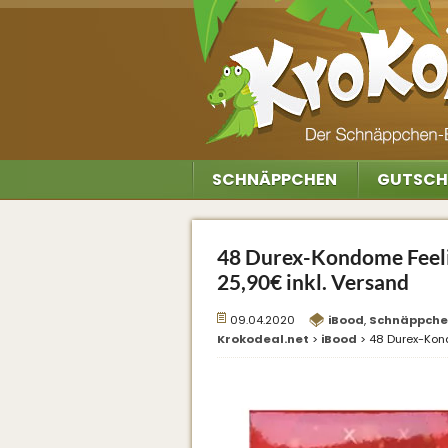
SCHNÄPPCHEN
GUTSCH
48 Durex-Kondome Feelin
25,90€ inkl. Versand
09.04.2020
iBood
,
Schnäppch
Krokodeal.net
>
iBood
>
48 Durex-Kond