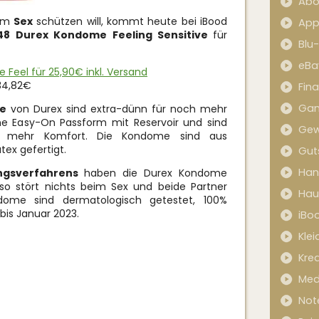
Abo
eim
Sex
schützen will, kommt heute bei iBood
App
48
Durex Kondome Feeling Sensitive
für
Blu
eBa
Feel für 25,90€ inkl. Versand
34,82€
Fin
Ga
me
von Durex sind extra-dünn für noch mehr
e Easy-On Passform mit Reservoir und sind
Gew
h mehr Komfort. Die Kondome sind aus
ex gefertigt.
Gut
Han
ngsverfahrens
haben die Durex Kondome
 so stört nichts beim Sex und beide Partner
Hau
dome sind dermatologisch getestet, 100%
bis Januar 2023.
iBo
Kle
Kred
Med
Not