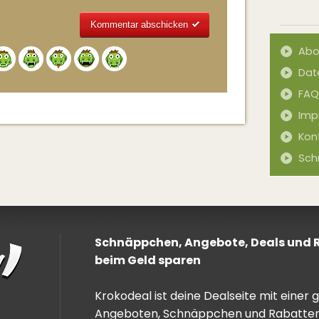
Abo
Alternative:
Dat
FAQ
Imp
Kon
Sch
Schnäppchen, Angebote, Deals und Ra
beim Geld sparen
Krokodeal ist deine Dealseite mit einer
Angeboten, Schnäppchen und Rabatten. 