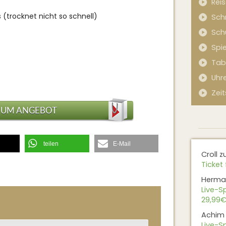
Rei
is (trocknet nicht so schnell)
Sch
Sch
Spi
Tab
Uhr
Zeit
ZUM ANGEBOT
teilen
E-Mail
Croll
z
Ticket 
Herma
Live-Sp
29,99€
Achim
Live-Sp