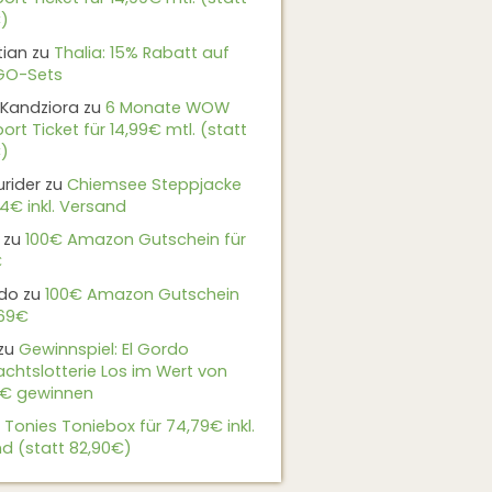
)
tian
zu
Thalia: 15% Rabatt auf
EGO-Sets
Kandziora
zu
6 Monate WOW
ort Ticket für 14,99€ mtl. (statt
)
urider
zu
Chiemsee Steppjacke
24€ inkl. Versand
zu
100€ Amazon Gutschein für
€
do
zu
100€ Amazon Gutschein
,69€
zu
Gewinnspiel: El Gordo
chtslotterie Los im Wert von
9€ gewinnen
u
Tonies Toniebox für 74,79€ inkl.
d (statt 82,90€)