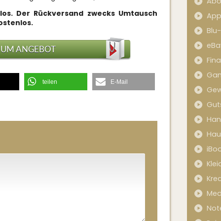
Abo
enlos. Der Rückversand zwecks Umtausch
App
ostenlos.
Blu
eBa
ZUM ANGEBOT
Fin
Ga
teilen
E-Mail
Gew
Gut
Han
Hau
iBo
Kle
Kred
Med
Not