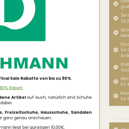
FRA
grat
3er
33,2
Spor
bere
Eis.
für 
Arti
Stub
44,
Final
Sale Rabatte von bis zu 90%
.
Hint
67,
 90% Rabatt
Reu
dene Artikel
auf euch, natürlich sind Schuhe
für 
dabei.
, Freizeitschuhe, Hausschuhe, Sandalen
ale ganz genau anschauen.
mann liegt bei günstigen 10,00€.