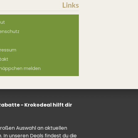
Links
ut
enschutz
ressum
takt
näppchen melden
batte - Krokodeal hilft dir
 großen Auswahl an aktuellen
In unseren Deals findest du die