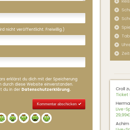
Rei
Sch
Sch
Spi
 nicht veröffentlicht. Freiwillig.)
Tab
Uhr
Zeit
rs erklärst du dich mit der Speicherung
n durch diese Website einverstanden.
Croll
z
t du in der
Datenschutzerklärung.
Ticket 
Herma
Live-Sp
29,99€
Alternative:
Achim
Live-Sp