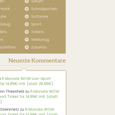
sen
Saturn
muck
Schnäppchen
uhe
Software
elzeug
Sport
lets
Tickets
en
Werkzeug
schriften
Zubehör
Neueste Kommentare
u
6 Monate WOW Live-Sport
für 14,99€ mtl. (statt 29,99€)
nn Theesfeld
zu
6 Monate WOW
ort Ticket für 14,99€ mtl. (statt
)
 Steinmetz
zu
6 Monate WOW
ort Ticket für 14,99€ mtl. (statt