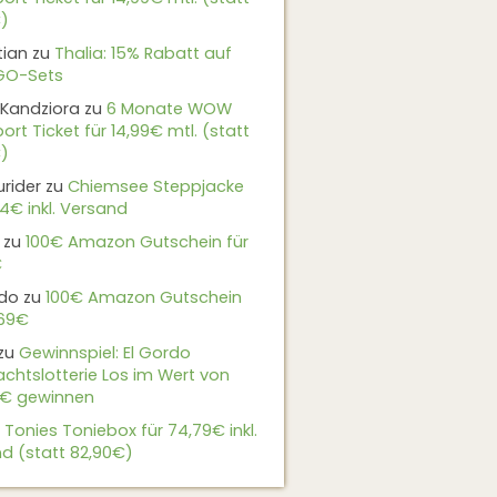
)
tian
zu
Thalia: 15% Rabatt auf
EGO-Sets
Kandziora
zu
6 Monate WOW
ort Ticket für 14,99€ mtl. (statt
)
urider
zu
Chiemsee Steppjacke
24€ inkl. Versand
zu
100€ Amazon Gutschein für
€
do
zu
100€ Amazon Gutschein
,69€
zu
Gewinnspiel: El Gordo
chtslotterie Los im Wert von
9€ gewinnen
u
Tonies Toniebox für 74,79€ inkl.
d (statt 82,90€)