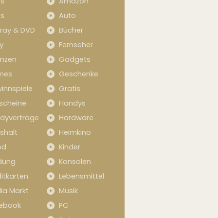
s
Amazon
s
Auto
-ray & DVD
Bücher
y
Fernseher
anzen
Gadgets
mes
Geschenke
innspiele
Gratis
scheine
Handys
dyverträge
Hardware
shalt
Heimkino
od
Kinder
idung
Konsolen
itkarten
Lebensmittel
ia Markt
Musik
ebook
PC