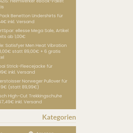
NZIS: Heimwerker eBook-Paket
is
 Pack Benetton Undershirts für
4€ inkl. Versand
tSpar: ellesse Mega Sale, Artikel
its ab 1,00€
de: Satisfyer Men Heat Vibration
0,00€ statt 89,00€ + 6 gratis
kel
ai Strick-Fleecejacke für
99€ inkl. Versand
erstoisser Norweger Pullover für
49€ (statt 89,99€)
sch High-Cut Trekkingschuhe
67,49€ inkl. Versand
Kategorien