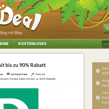
S
EINE
KOSTENLOSES
it bis zu 90% Rabatt
Deu
60€
he
Antworten
Pascal
hmann Finale Sale mit bis zu 90% Rabatt
waip
Net
Ost
Dor
Frü