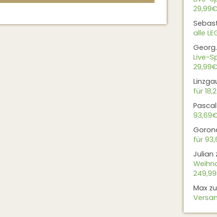
29,99€
Sebas
alle L
Georg.
Live-Sp
29,99€
Linzga
für 18,
Pascal
93,69
Goron
für 93
Julian
Weihna
249,9
Max
z
Versan