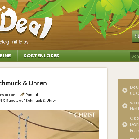
S
EINE
KOSTENLOSES
 Schmuck & Uhren
Deu
60€
tworten
Pascal
 15% Rabatt auf Schmuck & Uhren
waip
Net
Ost
Dor
Frü