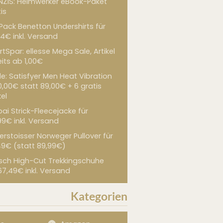
NZIS: Heimwerker eBook-Paket
is
 Pack Benetton Undershirts für
4€ inkl. Versand
tSpar: ellesse Mega Sale, Artikel
its ab 1,00€
de: Satisfyer Men Heat Vibration
0,00€ statt 89,00€ + 6 gratis
kel
ai Strick-Fleecejacke für
99€ inkl. Versand
erstoisser Norweger Pullover für
49€ (statt 89,99€)
sch High-Cut Trekkingschuhe
67,49€ inkl. Versand
Kategorien