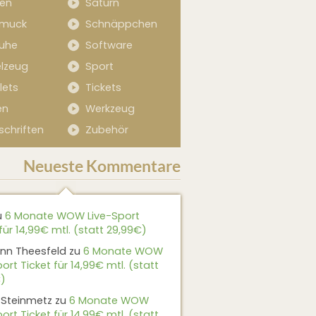
sen
Saturn
muck
Schnäppchen
uhe
Software
elzeug
Sport
lets
Tickets
en
Werkzeug
schriften
Zubehör
Neueste Kommentare
u
6 Monate WOW Live-Sport
für 14,99€ mtl. (statt 29,99€)
nn Theesfeld
zu
6 Monate WOW
ort Ticket für 14,99€ mtl. (statt
)
 Steinmetz
zu
6 Monate WOW
ort Ticket für 14,99€ mtl. (statt