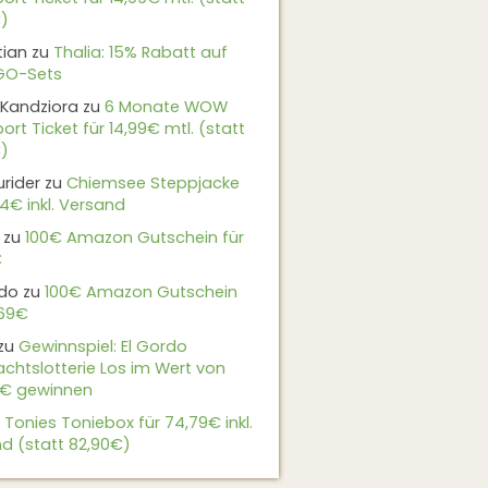
)
tian
zu
Thalia: 15% Rabatt auf
EGO-Sets
Kandziora
zu
6 Monate WOW
ort Ticket für 14,99€ mtl. (statt
)
urider
zu
Chiemsee Steppjacke
24€ inkl. Versand
zu
100€ Amazon Gutschein für
€
do
zu
100€ Amazon Gutschein
,69€
zu
Gewinnspiel: El Gordo
chtslotterie Los im Wert von
9€ gewinnen
u
Tonies Toniebox für 74,79€ inkl.
d (statt 82,90€)