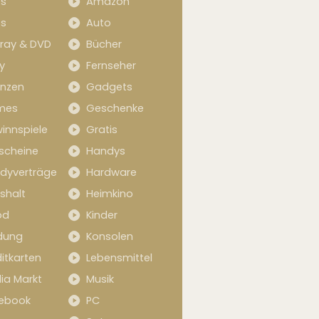
s
Amazon
s
Auto
-ray & DVD
Bücher
y
Fernseher
anzen
Gadgets
mes
Geschenke
innspiele
Gratis
scheine
Handys
dyverträge
Hardware
shalt
Heimkino
od
Kinder
idung
Konsolen
itkarten
Lebensmittel
ia Markt
Musik
ebook
PC