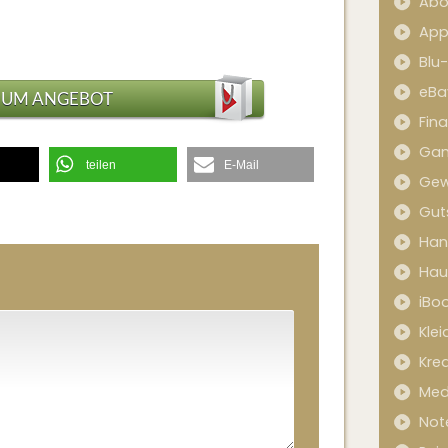
Abo
App
Blu
eBa
ZUM ANGEBOT
Fin
Ga
teilen
E-Mail
Gew
Gut
Han
Hau
iBo
Kle
Kred
Med
Not