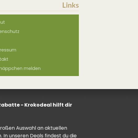
Links
ut
enschutz
ressum
takt
näppchen melden
batte - Krokodeal hilft dir
 großen Auswahl an aktuellen
In unseren Deals findest du die