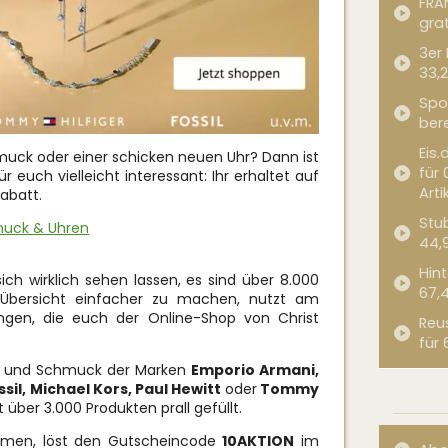
FRA
grat
3er
33,2
Spor
bere
Eis.
ck oder einer schicken neuen Uhr? Dann ist
für 
 euch vielleicht interessant: Ihr erhaltet auf
Arti
Rabatt.
Stub
hmuck & Uhren
44,
Hint
ich wirklich sehen lassen, es sind über 8.000
67,
Übersicht einfacher zu machen, nutzt am
lungen, die euch der Online-Shop von Christ
Reu
für 
n und Schmuck
der Marken
Emporio Armani,
ossil, Michael Kors, Paul Hewitt
oder
Tommy
t über 3.000 Produkten prall gefüllt.
men, löst den Gutscheincode
10AKTION
im