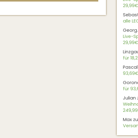
29,99€
Sebas
alle L
Georg.
Live-Sp
29,99€
Linzga
für 18,
Pascal
93,69
Goron
für 93
Julian
Weihna
249,9
Max
z
Versan