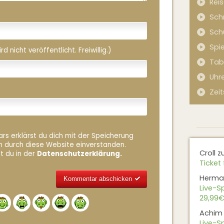
Rei
Sch
Sch
Spi
 nicht veröffentlicht. Freiwillig.)
Tab
Uhr
Zeit
rs erklärst du dich mit der Speicherung
n durch diese Website einverstanden.
Croll
z
t du in der
Datenschutzerklärung.
Ticket 
Herma
Live-Sp
29,99€
Alternative:
Achim
Live-Sp