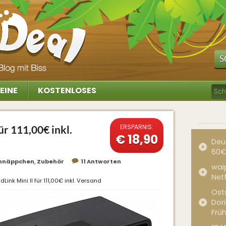
S
EINE
KOSTENLOSES
ERSPARNIS:
ür 111,00€ inkl.
€ 18,90
Deu
60€
hnäppchen
,
Zubehör
11 Antworten
waip
Net
Link Mini II für 111,00€ inkl. Versand
Ost
Dor
Frü