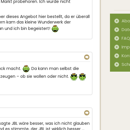
Markt probehören. Ich wurde nicht
r dieses Angebot hier bestellt, da er überall
Abo
stern kam das kleine Wunderwerk der
n und ich bin begeistert!
Dat
FAQ
Imp
Kon
↓
Sch
ruck macht.
Da kann man selbst die
zeugen – ob sie wollen oder nicht.
↓
 sagte JBL wäre besser, was ich nicht glauben
d es stimmte, der JBL ist wirklich besser …