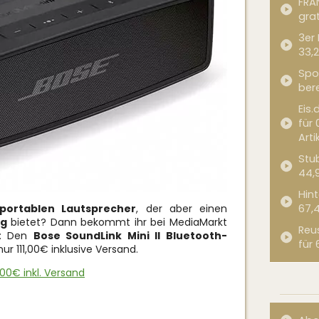
FRA
grat
3er
33,2
Spor
bere
Eis.
für 
Arti
Stub
44,
Hint
portablen Lautsprecher
, der aber einen
67,
ng
bietet? Dann bekommt ihr bei MediaMarkt
Reu
n: Den
Bose SoundLink Mini II Bluetooth-
für 
ur 111,00€ inklusive Versand.
1,00€ inkl. Versand