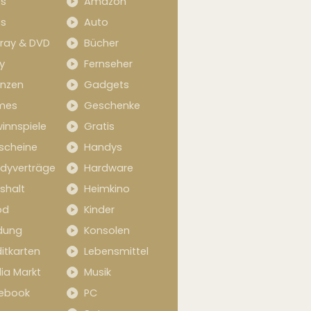
s
Amazon
s
Auto
-ray & DVD
Bücher
y
Fernseher
anzen
Gadgets
mes
Geschenke
innspiele
Gratis
scheine
Handys
dyverträge
Hardware
shalt
Heimkino
od
Kinder
idung
Konsolen
itkarten
Lebensmittel
ia Markt
Musik
ebook
PC