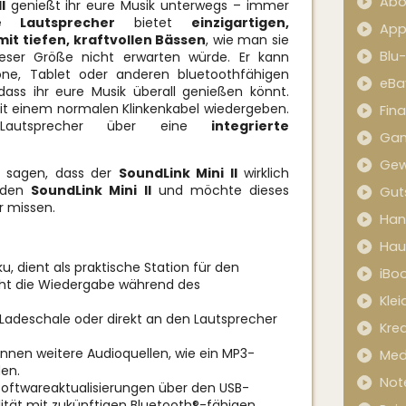
Abo
I
genießt ihr eure Musik unterwegs – immer
e Lautsprecher
bietet
einzigartigen,
App
it tiefen, kraftvollen Bässen
, wie man sie
Blu
eser Größe nicht erwarten würde. Er kann
e, Tablet oder anderen bluetoothfähigen
eBa
ass ihr eure Musik überall genießen könnt.
mit einem normalen Klinkenkabel wiedergeben.
Fin
autsprecher über eine
integrierte
Ga
Gew
g sagen, dass der
SoundLink Mini II
wirklich
e den
SoundLink Mini II
und möchte dieses
Gut
 missen.
Han
Hau
u, dient als praktische Station für den
iBo
ht die Wiedergabe während des
Kle
Ladeschale oder direkt an den Lautsprecher
Kred
nnen weitere Audioquellen, wie ein MP3-
Med
en.
Not
Softwareaktualisierungen über den USB-
lität mit zukünftigen Bluetooth®-fähigen