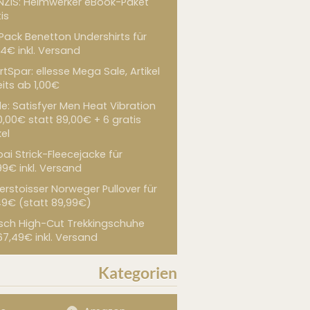
NZIS: Heimwerker eBook-Paket
is
 Pack Benetton Undershirts für
4€ inkl. Versand
tSpar: ellesse Mega Sale, Artikel
its ab 1,00€
de: Satisfyer Men Heat Vibration
0,00€ statt 89,00€ + 6 gratis
kel
ai Strick-Fleecejacke für
99€ inkl. Versand
erstoisser Norweger Pullover für
49€ (statt 89,99€)
sch High-Cut Trekkingschuhe
67,49€ inkl. Versand
Kategorien