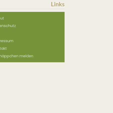
Links
ut
enschutz
ressum
takt
näppchen melden