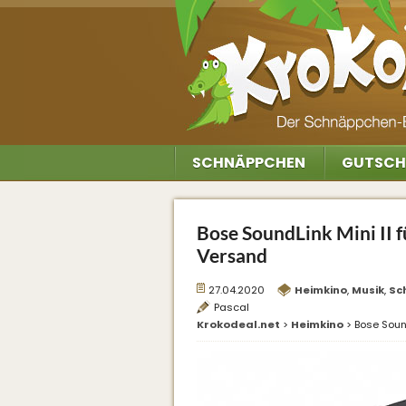
SCHNÄPPCHEN
GUTSCH
Bose SoundLink Mini II f
Versand
27.04.2020
Heimkino
,
Musik
,
Sc
Pascal
Krokodeal.net
>
Heimkino
>
Bose Sound