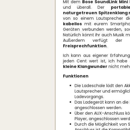
Mit dem
Bose SoundLink Mini I
und überall. Der
portabl
naturgetreuen Spitzenklang m
von so einem Lautsprecher di
kabellos
mit eurem Smartphon
Geräten verbunden werden, sod
Natürlich könnt ihr auch Musik 
Außerdem verfügt der L
Freisprechfunktion
.
Ich kann aus eigener Erfahrun
jeden Cent wert ist, ich hab
kleine Klangwunder
nicht mehr
Funktionen
Die Ladeschale lädt den Akk
Lautsprecher und ermöglic
Ladevorgangs.
Das Ladegerät kann an die 
angeschlossen werden.
Über den AUX-Anschluss kö
Player, angeschlossen werd
Durch die Möglichkeit von 
Anschluss ist die Kompatibi