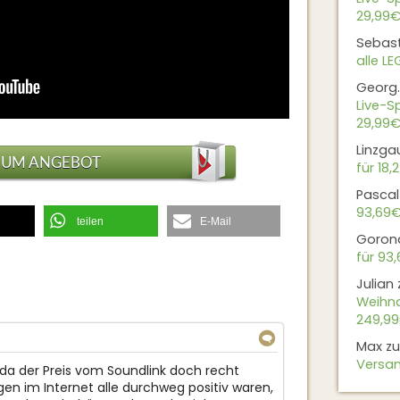
29,99€
Sebas
alle L
Georg.
Live-Sp
29,99€
Linzga
ZUM ANGEBOT
für 18,
Pascal
93,69
teilen
E-Mail
Goron
für 93
Julian
Weihna
249,9
Max
z
↓
Versan
, da der Preis vom Soundlink doch recht
ngen im Internet alle durchweg positiv waren,