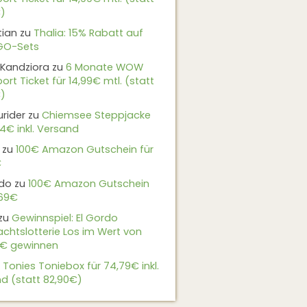
)
tian
zu
Thalia: 15% Rabatt auf
EGO-Sets
Kandziora
zu
6 Monate WOW
ort Ticket für 14,99€ mtl. (statt
)
urider
zu
Chiemsee Steppjacke
24€ inkl. Versand
zu
100€ Amazon Gutschein für
€
do
zu
100€ Amazon Gutschein
,69€
zu
Gewinnspiel: El Gordo
chtslotterie Los im Wert von
9€ gewinnen
u
Tonies Toniebox für 74,79€ inkl.
d (statt 82,90€)