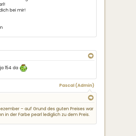
rl!
ich bei mir!
om
↓
 ja 154 da
Pascal
(Admin)
↓
. Dezember – auf Grund des guten Preises war
hn in der Farbe pearl lediglich zu dem Preis.