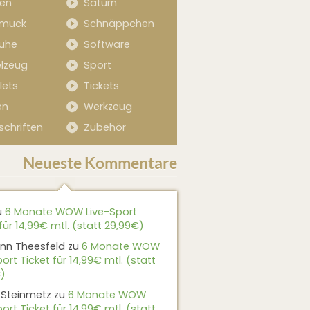
sen
Saturn
muck
Schnäppchen
uhe
Software
elzeug
Sport
lets
Tickets
en
Werkzeug
schriften
Zubehör
Neueste Kommentare
u
6 Monate WOW Live-Sport
für 14,99€ mtl. (statt 29,99€)
nn Theesfeld
zu
6 Monate WOW
ort Ticket für 14,99€ mtl. (statt
)
 Steinmetz
zu
6 Monate WOW
ort Ticket für 14,99€ mtl. (statt