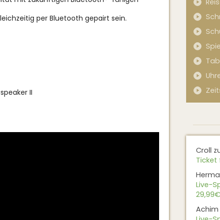
Rei
Sch
eichzeitig per Bluetooth gepairt sein.
Sch
Spi
Tab
Uhr
Zeit
speaker II
Croll
z
Ticket 
Herma
Live-Sp
29,99€
Achim
Live-Sp