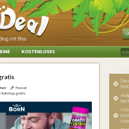
S
EINE
KOSTENLOSES
ratis
Deu
60€
ten
Pascal
 Ketchup gratis
waip
Net
Ost
Dor
Frü