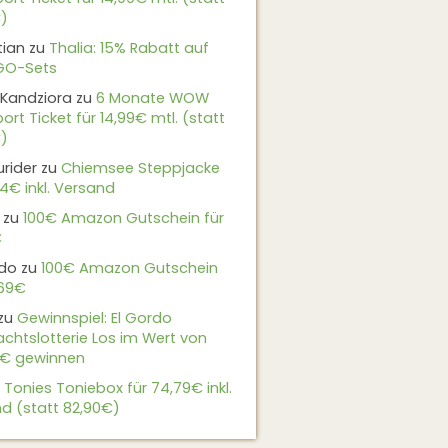
)
tian
zu
Thalia: 15% Rabatt auf
EGO-Sets
Kandziora
zu
6 Monate WOW
ort Ticket für 14,99€ mtl. (statt
)
urider
zu
Chiemsee Steppjacke
24€ inkl. Versand
zu
100€ Amazon Gutschein für
€
do
zu
100€ Amazon Gutschein
,69€
zu
Gewinnspiel: El Gordo
chtslotterie Los im Wert von
9€ gewinnen
u
Tonies Toniebox für 74,79€ inkl.
d (statt 82,90€)