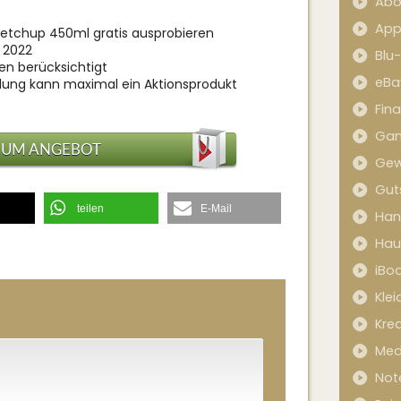
Abo
App
tchup 450ml gratis ausprobieren
 2022
Blu
en berücksichtigt
eBa
dung kann maximal ein Aktionsprodukt
Fin
Ga
ZUM ANGEBOT
Gew
Gut
teilen
E-Mail
Han
Hau
iBo
Kle
Kred
Med
Not