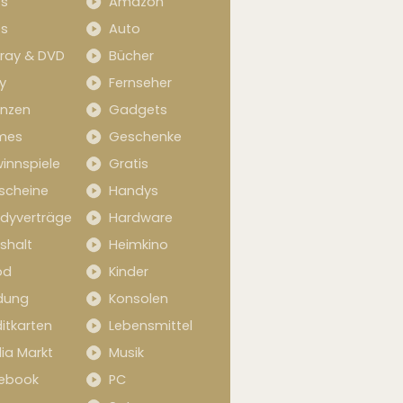
s
Amazon
s
Auto
-ray & DVD
Bücher
y
Fernseher
anzen
Gadgets
mes
Geschenke
innspiele
Gratis
scheine
Handys
dyverträge
Hardware
shalt
Heimkino
od
Kinder
idung
Konsolen
itkarten
Lebensmittel
ia Markt
Musik
ebook
PC