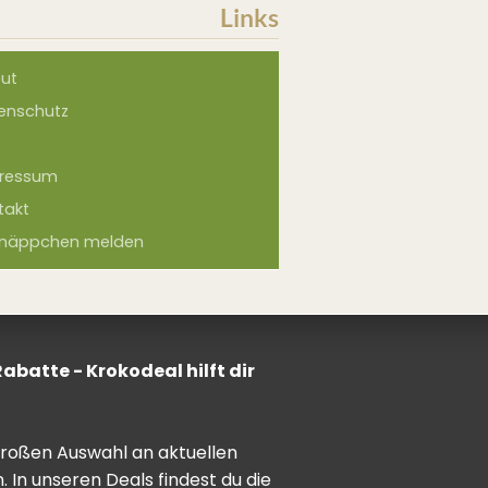
Links
ut
enschutz
ressum
takt
näppchen melden
batte - Krokodeal hilft dir
 großen Auswahl an aktuellen
In unseren Deals findest du die