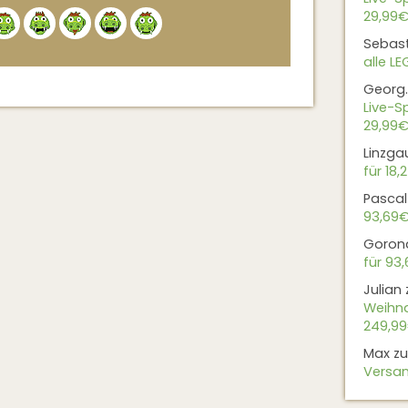
Alternative:
29,99€
Sebas
alle L
Georg.
Live-Sp
29,99€
Linzga
für 18,
Pascal
93,69
Goron
für 93
Julian
Weihna
249,9
Max
z
Versan