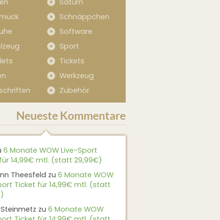
sen
Saturn
muck
Schnäppchen
uhe
Software
elzeug
Sport
lets
Tickets
en
Werkzeug
schriften
Zubehör
Neueste Kommentare
u
6 Monate WOW Live-Sport
für 14,99€ mtl. (statt 29,99€)
nn Theesfeld
zu
6 Monate WOW
ort Ticket für 14,99€ mtl. (statt
)
 Steinmetz
zu
6 Monate WOW
ort Ticket für 14,99€ mtl. (statt