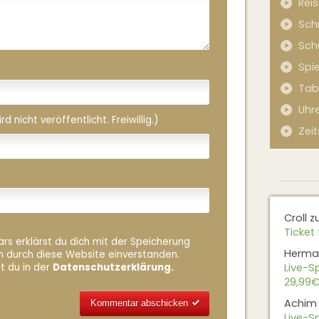
Rei
Sch
Sch
Spi
Tab
Uhr
 nicht veröffentlicht. Freiwillig.)
Zeit
Croll
z
Ticket 
rs erklärst du dich mit der Speicherung
Herma
n durch diese Website einverstanden.
t du in der
Datenschutzerklärung.
Live-Sp
29,99€
Achim
Live-Sp