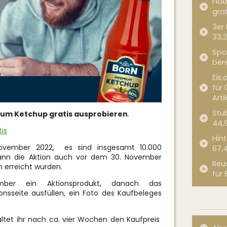
FRA
grat
3er
33,2
Spor
bere
Eis.
für 
Arti
Stub
um Ketchup gratis ausprobieren
.
44,
is
Hint
ovember 2022, es sind insgesamt 10.000
67,
ann die Aktion auch vor dem 30. November
Reu
n erreicht wurden.
für 
ber ein Aktionsprodukt, danach das
nsseite ausfüllen, ein Foto des Kaufbeleges
ltet ihr nach ca. vier Wochen den Kaufpreis