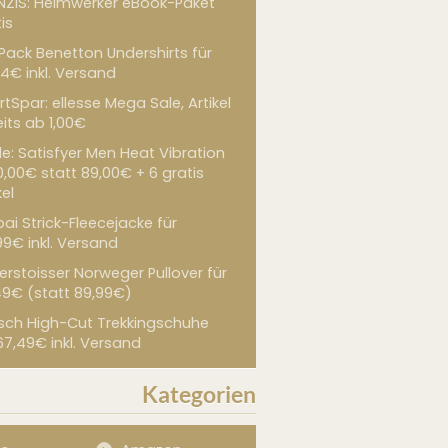
NZIS: Heimwerker eBook-Paket
is
 Pack Benetton Undershirts für
4€ inkl. Versand
tSpar: ellesse Mega Sale, Artikel
its ab 1,00€
de: Satisfyer Men Heat Vibration
0,00€ statt 89,00€ + 6 gratis
kel
ai Strick-Fleecejacke für
99€ inkl. Versand
erstoisser Norweger Pullover für
49€ (statt 89,99€)
sch High-Cut Trekkingschuhe
67,49€ inkl. Versand
Kategorien