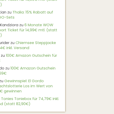
)
tian
zu
Thalia: 15% Rabatt auf
EGO-Sets
Kandziora
zu
6 Monate WOW
ort Ticket für 14,99€ mtl. (statt
)
urider
zu
Chiemsee Steppjacke
24€ inkl. Versand
zu
100€ Amazon Gutschein für
€
do
zu
100€ Amazon Gutschein
,69€
zu
Gewinnspiel: El Gordo
chtslotterie Los im Wert von
9€ gewinnen
u
Tonies Toniebox für 74,79€ inkl.
d (statt 82,90€)