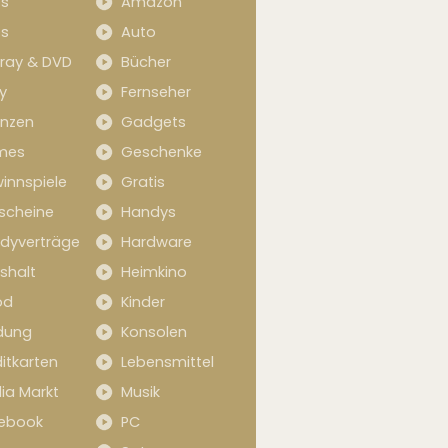
s
Amazon
s
Auto
-ray & DVD
Bücher
y
Fernseher
anzen
Gadgets
mes
Geschenke
innspiele
Gratis
scheine
Handys
dyverträge
Hardware
shalt
Heimkino
od
Kinder
idung
Konsolen
itkarten
Lebensmittel
ia Markt
Musik
ebook
PC