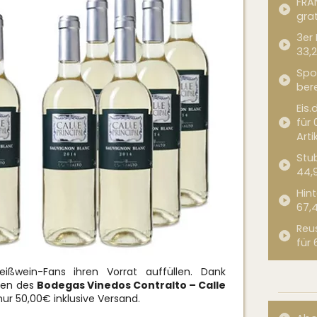
FRA
grat
3er
33,2
Spor
bere
Eis.
für 
Arti
Stub
44,
Hint
67,
Reu
für 
ßwein-Fans ihren Vorrat auffüllen. Dank
hen des
Bodegas Vinedos Contralto – Calle
nur 50,00€ inklusive Versand.