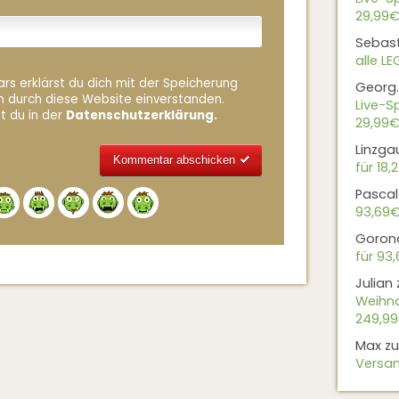
29,99€
Sebas
alle L
rs erklärst du dich mit der Speicherung
Georg.
n durch diese Website einverstanden.
Live-Sp
t du in der
Datenschutzerklärung.
29,99€
Linzga
für 18,
Pascal
Alternative:
93,69
Goron
für 93
Julian
Weihna
249,9
Max
z
Versan