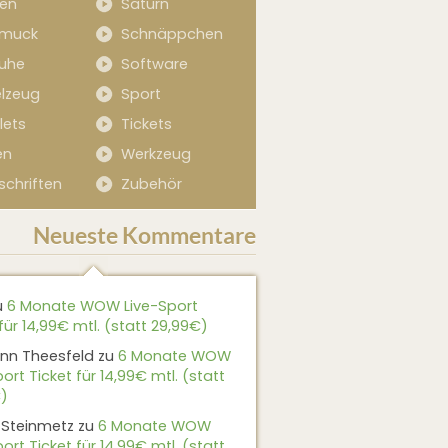
sen
Saturn
muck
Schnäppchen
uhe
Software
elzeug
Sport
lets
Tickets
en
Werkzeug
schriften
Zubehör
Neueste Kommentare
u
6 Monate WOW Live-Sport
für 14,99€ mtl. (statt 29,99€)
nn Theesfeld
zu
6 Monate WOW
ort Ticket für 14,99€ mtl. (statt
)
 Steinmetz
zu
6 Monate WOW
ort Ticket für 14,99€ mtl. (statt