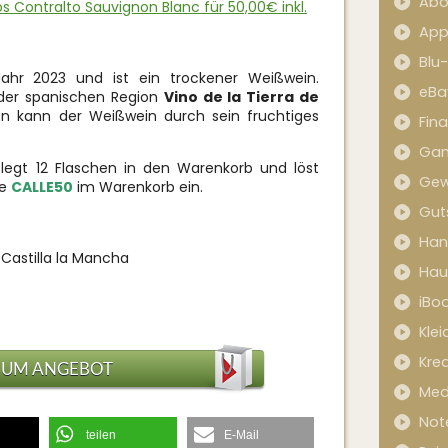
Abo
s Contralto Sauvignon Blanc für 50,00€ inkl.
App
Blu
r 2023 und ist ein trockener Weißwein.
eBa
der spanischen Region
Vino de la Tierra de
 kann der Weißwein durch sein fruchtiges
Fin
Ga
egt 12 Flaschen in den Warenkorb und löst
Gew
de
CALLE50
im Warenkorb ein.
Gut
Han
 Castilla la Mancha
Hau
iBo
Kle
Kred
ZUM ANGEBOT
Med
Not
teilen
E-Mail