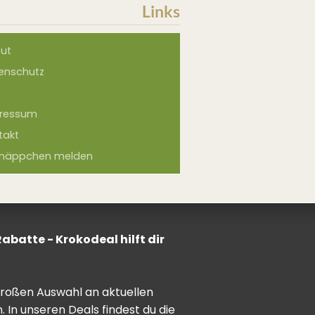
Links
ut
enschutz
ressum
takt
näppchen melden
batte - Krokodeal hilft dir
 großen Auswahl an aktuellen
In unseren Deals findest du die