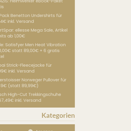
NZIS: Heimwerker eBook-Paket
is
 Pack Benetton Undershirts für
4€ inkl. Versand
tSpar: ellesse Mega Sale, Artikel
its ab 1,00€
de: Satisfyer Men Heat Vibration
0,00€ statt 89,00€ + 6 gratis
kel
ai Strick-Fleecejacke für
99€ inkl. Versand
erstoisser Norweger Pullover für
49€ (statt 89,99€)
sch High-Cut Trekkingschuhe
67,49€ inkl. Versand
Kategorien