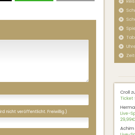
Rei
Sch
Sch
Spi
Tab
Uhr
Zeit
Croll
z
Ticket 
Herma
 nicht veröffentlicht. Freiwillig.)
Live-Sp
29,99€
Achim
Live-Sp