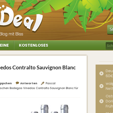
S
EINE
KOSTENLOSES
edos Contralto Sauvignon Blanc
Deu
60€
waip
ppchen
Antworten
Pascal
aschen Bodegas Vinedos Contralto Sauvignon Blanc für
Net
Ost
Dor
Frü