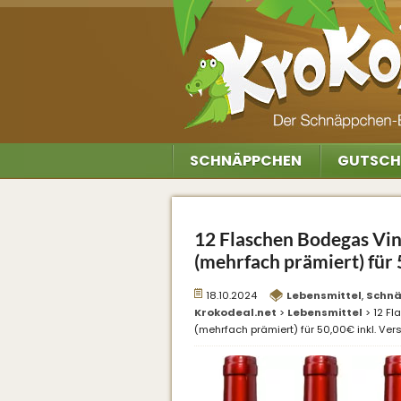
SCHNÄPPCHEN
GUTSCH
12 Flaschen Bodegas Vin
(mehrfach prämiert) für 
18.10.2024
Lebensmittel
,
Schn
Krokodeal.net
>
Lebensmittel
>
12 Fl
(mehrfach prämiert) für 50,00€ inkl. Ve