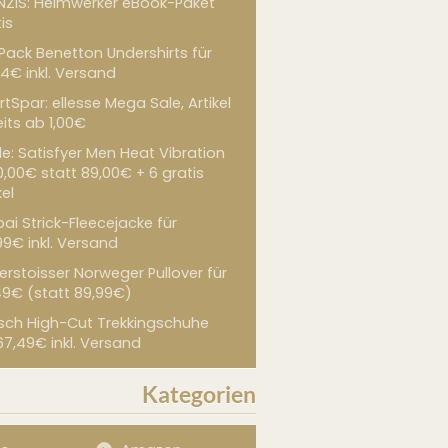
NZIS: Heimwerker eBook-Paket
is
 Pack Benetton Undershirts für
4€ inkl. Versand
tSpar: ellesse Mega Sale, Artikel
its ab 1,00€
de: Satisfyer Men Heat Vibration
0,00€ statt 89,00€ + 6 gratis
kel
ai Strick-Fleecejacke für
99€ inkl. Versand
erstoisser Norweger Pullover für
49€ (statt 89,99€)
sch High-Cut Trekkingschuhe
67,49€ inkl. Versand
Kategorien