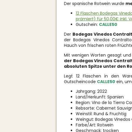
Der spanische Rotwein wurde
me
12 Flaschen Bodegas Vinedo
prämiert) für 50,00€ inkl. 
Gutschein:
CALLE50
Der
Bodegas Vinedos Contralto
der Bodegas Vinedos Contralto
Hauch von frischen roten Frücht
Mit wenigen Worten gesagt und
der
Bodegas Vinedos Contralto
absoluten Spitze unter den R
Legt 12 Flaschen in den Wa
Gutscheincode
CALLE50
ein, um
Jahrgang: 2022
Land/Herkunft: Spanien
Region: Vino de la Tierra Cas
Rebsorte: Cabernet Sauvig
Weinstil: Rund & Fruchtig
Weingut: Bodegas Vinedos 
Farbe/Art: Rotwein
Geschmack: trocken