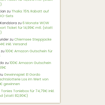
)
tian
zu
Thalia: 15% Rabatt auf
EGO-Sets
Kandziora
zu
6 Monate WOW
ort Ticket für 14,99€ mtl. (statt
)
urider
zu
Chiemsee Steppjacke
24€ inkl. Versand
zu
100€ Amazon Gutschein für
€
do
zu
100€ Amazon Gutschein
,69€
zu
Gewinnspiel: El Gordo
chtslotterie Los im Wert von
9€ gewinnen
u
Tonies Toniebox für 74,79€ inkl.
d (statt 82,90€)