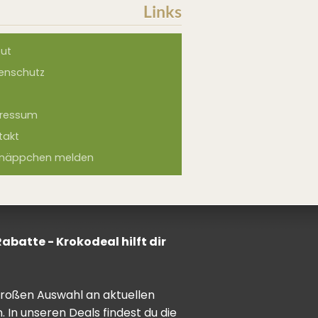
Links
ut
enschutz
ressum
takt
näppchen melden
batte - Krokodeal hilft dir
 großen Auswahl an aktuellen
In unseren Deals findest du die