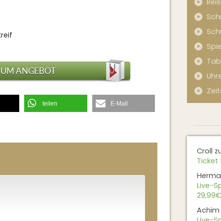
Rei
Sch
Sch
reif
Spi
Tab
ZUM ANGEBOT
Uhr
Zeit
teilen
E-Mail
Croll
z
Ticket 
Herma
Live-Sp
29,99€
Achim
Live-Sp