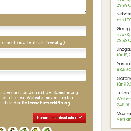
29,99€
Sebas
alle L
Georg.
Live-Sp
29,99€
 nicht veröffentlicht. Freiwillig.)
Linzga
für 18,
Pascal
93,69
Goron
für 93
rs erklärst du dich mit der Speicherung
Julian
n durch diese Website einverstanden.
Weihna
t du in der
Datenschutzerklärung.
249,9
Max
z
Versan
Alternative: