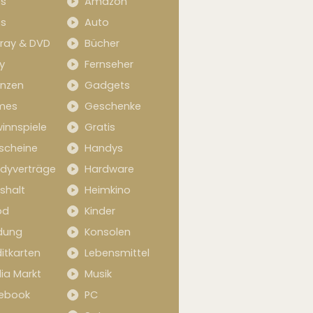
s
Amazon
s
Auto
-ray & DVD
Bücher
y
Fernseher
anzen
Gadgets
mes
Geschenke
innspiele
Gratis
scheine
Handys
dyverträge
Hardware
shalt
Heimkino
od
Kinder
idung
Konsolen
itkarten
Lebensmittel
ia Markt
Musik
ebook
PC