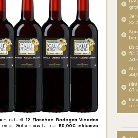
FRA
grat
3er
33,2
Spor
bere
Eis.
für 
Arti
Stub
44,
Hint
67,
Reu
für 
uch aktuell
12 Flaschen Bodegas Vinedos
 eines Gutscheins für nur
50,00€ inklusive