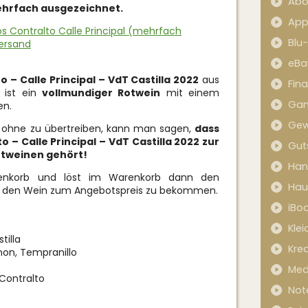
Abo
hrfach ausgezeichnet.
App
s Contralto Calle Principal (mehrfach
Blu
Versand
eBa
 – Calle Principal – VdT Castilla 2022
aus
Fin
 ist ein
vollmundiger Rotwein
mit einem
Ga
en.
Gew
 ohne zu übertreiben, kann man sagen,
dass
 – Calle Principal – VdT Castilla 2022
zur
Gut
otweinen gehört!
Han
renkorb und löst im Warenkorb dann den
Hau
 den Wein zum Angebotspreis zu bekommen.
iBo
Kle
tilla
Kred
non, Tempranillo
Med
Contralto
Not