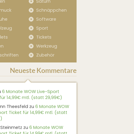
sen
Saturn
muck
Schnäppchen
uhe
Software
elzeug
Sport
lets
Tickets
en
Werkzeug
schriften
Zubehör
Neueste Kommentare
u
6 Monate WOW Live-Sport
für 14,99€ mtl. (statt 29,99€)
nn Theesfeld
zu
6 Monate WOW
ort Ticket für 14,99€ mtl. (statt
)
 Steinmetz
zu
6 Monate WOW
ort Ticket für 14,99€ mtl. (statt