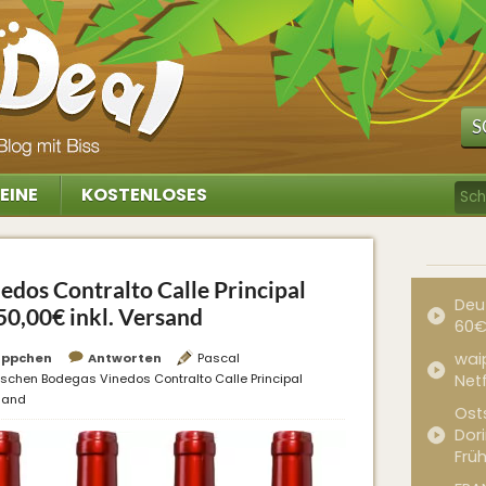
S
EINE
KOSTENLOSES
edos Contralto Calle Principal
Deu
50,00€ inkl. Versand
60€
waip
äppchen
Antworten
Pascal
aschen Bodegas Vinedos Contralto Calle Principal
Net
rsand
Ost
Dor
Frü