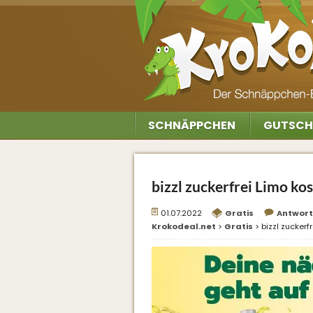
SCHNÄPPCHEN
GUTSCH
bizzl zuckerfrei Limo ko
01.07.2022
Gratis
Antwor
Krokodeal.net
>
Gratis
>
bizzl zuckerf