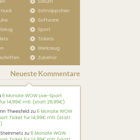
sen
Saturn
muck
Schnäppchen
uhe
Software
elzeug
Sport
lets
Tickets
en
Werkzeug
schriften
Zubehör
Neueste Kommentare
u
6 Monate WOW Live-Sport
für 14,99€ mtl. (statt 29,99€)
nn Theesfeld
zu
6 Monate WOW
ort Ticket für 14,99€ mtl. (statt
)
 Steinmetz
zu
6 Monate WOW
ort Ticket für 14,99€ mtl. (statt