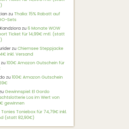
)
tian
zu
Thalia: 15% Rabatt auf
EGO-Sets
Kandziora
zu
6 Monate WOW
ort Ticket für 14,99€ mtl. (statt
)
urider
zu
Chiemsee Steppjacke
24€ inkl. Versand
zu
100€ Amazon Gutschein für
€
do
zu
100€ Amazon Gutschein
,69€
zu
Gewinnspiel: El Gordo
chtslotterie Los im Wert von
9€ gewinnen
u
Tonies Toniebox für 74,79€ inkl.
d (statt 82,90€)