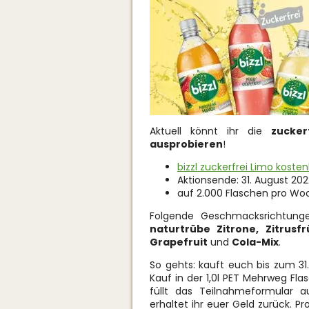
Aktuell könnt ihr die
zucker
ausprobieren
!
bizzl zuckerfrei Limo koste
Aktionsende: 31. August 202
auf 2.000 Flaschen pro Woc
Folgende Geschmacksrichtung
naturtrübe Zitrone, Zitrus
Grapefruit
und
Cola-Mix
.
So gehts: kauft euch bis zum 31
Kauf in der 1,0l PET Mehrweg Fl
füllt das Teilnahmeformular 
erhaltet ihr euer Geld zurück. P