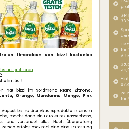
FRA
grat
3er
33,2
Spor
bere
Eis.
für 
freien Limondaen von bizzl kostenlos
Arti
Stub
nlos ausprobieren
44,
2
Hint
he limitiert
67,
en hat bizzl im Sortiment:
klare Zitrone,
Reu
früchte, Orange, Mandarine Mango, Pink
für 
. August bis zu drei Aktionsprodukte in einem
asche, macht dann ein Foto eures Kassenbons,
aus und versendet alles. Nach Überprüfung
ro Person erfolgt maximal eine eine Erstattung