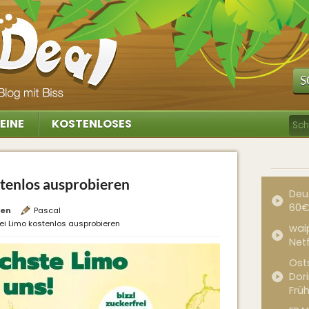
S
EINE
KOSTENLOSES
stenlos ausprobieren
Deu
60€
ten
Pascal
rei Limo kostenlos ausprobieren
waip
Net
Ost
Dor
Frü