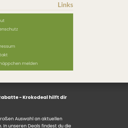
Links
ut
enschutz
ressum
takt
näppchen melden
batte - Krokodeal hilft dir
 großen Auswahl an aktuellen
In unseren Deals findest du die