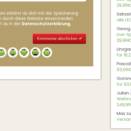
29,99€
rs erklärst du dich mit der Speicherung
Sebas
n durch diese Website einverstanden.
alle L
t du in der
Datenschutzerklärung.
Georg.
Live-Sp
29,99€
Linzga
Alternative:
für 18,
Pascal
93,69
Goron
für 93
Julian
Weihna
249,9
Max
z
Versan