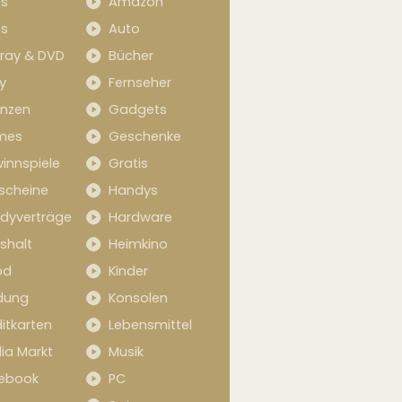
s
Amazon
s
Auto
-ray & DVD
Bücher
y
Fernseher
anzen
Gadgets
mes
Geschenke
innspiele
Gratis
scheine
Handys
dyverträge
Hardware
shalt
Heimkino
od
Kinder
idung
Konsolen
itkarten
Lebensmittel
ia Markt
Musik
ebook
PC