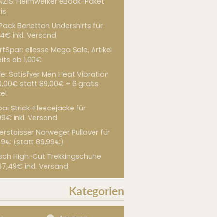
NZIS: Heimwerker eBook-Paket
is
 Pack Benetton Undershirts für
4€ inkl. Versand
tSpar: ellesse Mega Sale, Artikel
its ab 1,00€
de: Satisfyer Men Heat Vibration
0,00€ statt 89,00€ + 6 gratis
kel
ai Strick-Fleecejacke für
99€ inkl. Versand
erstoisser Norweger Pullover für
49€ (statt 89,99€)
sch High-Cut Trekkingschuhe
67,49€ inkl. Versand
Kategorien