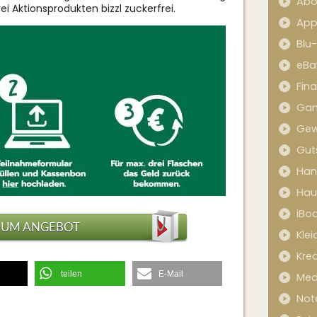
Abo
ei Aktionsprodukten bizzl zuckerfrei.
App
Blu
eBa
Fin
Ga
Gew
Gut
Han
Hau
iBo
ZUM ANGEBOT
Kle
Kred
teilen
E-Mail
Med
Not