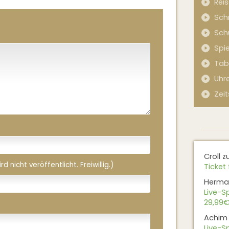
Rei
Sch
Sch
Spi
Tab
Uhr
Zeit
Croll
z
 nicht veröffentlicht. Freiwillig.)
Ticket 
Herma
Live-Sp
29,99€
Achim
Live-Sp