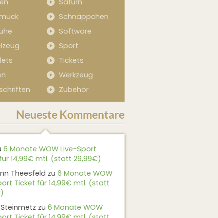
sen
Saturn
muck
Schnäppchen
uhe
Software
elzeug
Sport
lets
Tickets
en
Werkzeug
schriften
Zubehör
Neueste Kommentare
u
6 Monate WOW Live-Sport
für 14,99€ mtl. (statt 29,99€)
nn Theesfeld
zu
6 Monate WOW
ort Ticket für 14,99€ mtl. (statt
)
 Steinmetz
zu
6 Monate WOW
ort Ticket für 14,99€ mtl. (statt