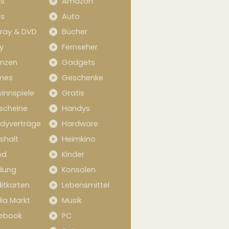
s
Amazon
s
Auto
-ray & DVD
Bücher
y
Fernseher
anzen
Gadgets
mes
Geschenke
innspiele
Gratis
scheine
Handys
dyverträge
Hardware
shalt
Heimkino
od
Kinder
idung
Konsolen
itkarten
Lebensmittel
ia Markt
Musik
ebook
PC