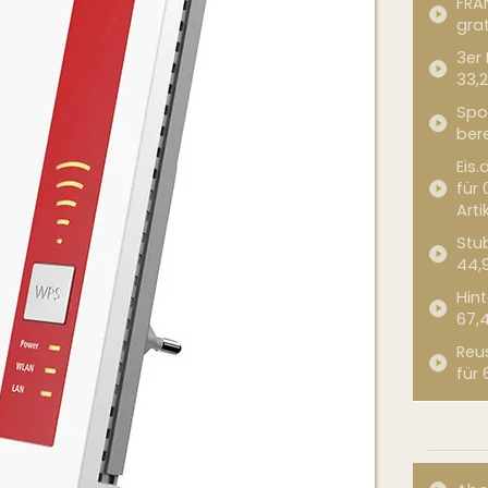
FRA
grat
3er
33,2
Spor
bere
Eis.
für 
Arti
Stub
44,
Hint
67,
Reu
für 