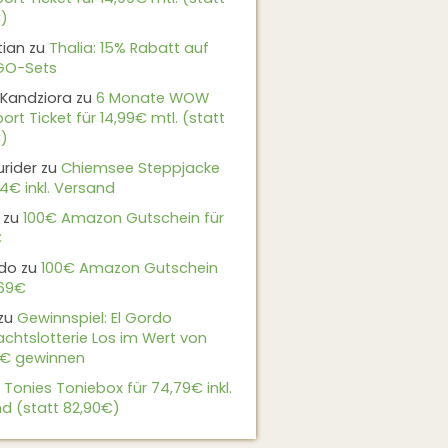
)
tian
zu
Thalia: 15% Rabatt auf
EGO-Sets
Kandziora
zu
6 Monate WOW
ort Ticket für 14,99€ mtl. (statt
)
urider
zu
Chiemsee Steppjacke
24€ inkl. Versand
zu
100€ Amazon Gutschein für
€
do
zu
100€ Amazon Gutschein
,69€
zu
Gewinnspiel: El Gordo
chtslotterie Los im Wert von
9€ gewinnen
u
Tonies Toniebox für 74,79€ inkl.
d (statt 82,90€)