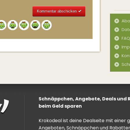
Abo
Alternative:
Dat
FAQ
Imp
Kon
Sch
Schnäppchen, Angebote, Deals und Ra
beim Geld sparen
Krokodeal ist deine Dealseite mit einer
Angeboten, Schnäppchen und Rabatten. 