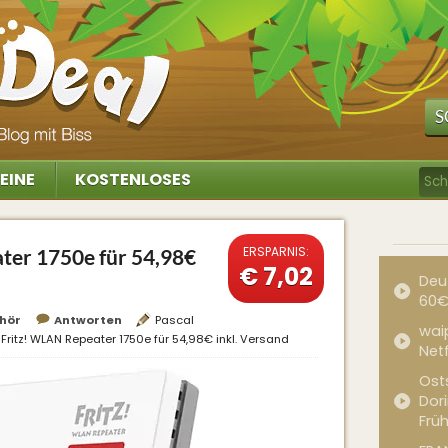
S
EINE
KOSTENLOSES
ERSPARNIS:
er 1750e für 54,98€
€ 7,02
Deu
60€
hör
Antworten
Pascal
waip
Fritz! WLAN Repeater 1750e für 54,98€ inkl. Versand
Net
Ost
Dor
Frü