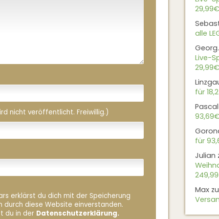
29,99€
Sebas
alle L
Georg.
Live-Sp
29,99€
Linzga
für 18,
Pascal
 nicht veröffentlicht. Freiwillig.)
93,69
Goron
für 93
Julian
Weihna
249,9
Max
z
rs erklärst du dich mit der Speicherung
Versan
n durch diese Website einverstanden.
t du in der
Datenschutzerklärung.