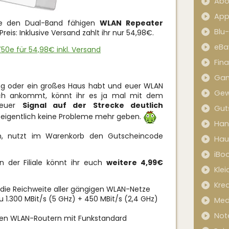
Abo
App
de den Dual-Band fähigen
WLAN Repeater
Blu
eis: Inklusive Versand zahlt ihr nur 54,98€.
eBa
50e für 54,98€ inkl. Versand
Fin
Ga
ung oder ein großes Haus habt und euer WLAN
Gew
ch ankommt, könnt ihr es ja mal mit dem
r euer
Signal auf der Strecke deutlich
Gut
s eigentlich keine Probleme mehr geben.
Han
, nutzt im Warenkorb den Gutscheincode
Hau
iBo
n der Filiale könnt ihr euch
weitere 4,99€
Kle
Kred
 die Reichweite aller gängigen WLAN-Netze
 1.300 MBit/s (5 GHz) + 450 MBit/s (2,4 GHz)
Med
Not
gen WLAN-Routern mit Funkstandard