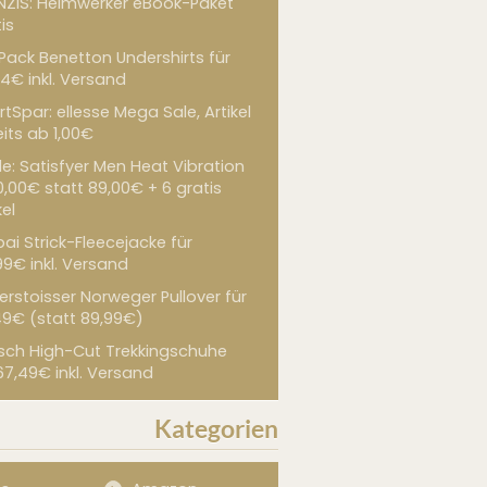
NZIS: Heimwerker eBook-Paket
is
 Pack Benetton Undershirts für
4€ inkl. Versand
tSpar: ellesse Mega Sale, Artikel
its ab 1,00€
de: Satisfyer Men Heat Vibration
0,00€ statt 89,00€ + 6 gratis
kel
ai Strick-Fleecejacke für
99€ inkl. Versand
erstoisser Norweger Pullover für
49€ (statt 89,99€)
sch High-Cut Trekkingschuhe
67,49€ inkl. Versand
Kategorien