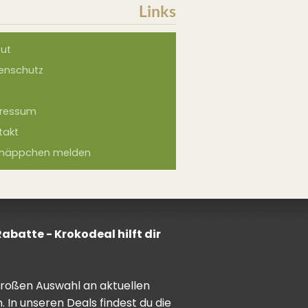
Links
ut
enschutz
ressum
takt
näppchen melden
batte - Krokodeal hilft dir
 großen Auswahl an aktuellen
In unseren Deals findest du die