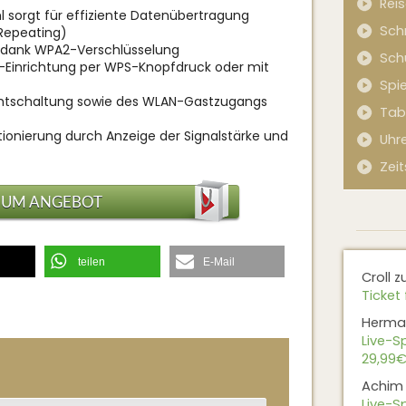
Rei
sorgt für effiziente Datenübertragung
Sch
Repeating)
 dank WPA2-Verschlüsselung
Sch
-Einrichtung per WPS-Knopfdruck oder mit
Spi
tschaltung sowie des WLAN-Gastzugangs
Tab
tionierung durch Anzeige der Signalstärke und
Uhr
Zeit
ZUM ANGEBOT
teilen
E-Mail
Croll
z
Ticket 
Herma
Live-Sp
29,99€
Achim
Live-Sp