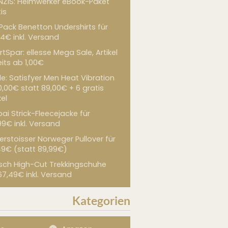
NZIS: Heimwerker eBook-Paket
is
 Pack Benetton Undershirts für
4€ inkl. Versand
tSpar: ellesse Mega Sale, Artikel
its ab 1,00€
de: Satisfyer Men Heat Vibration
0,00€ statt 89,00€ + 6 gratis
kel
ai Strick-Fleecejacke für
99€ inkl. Versand
erstoisser Norweger Pullover für
49€ (statt 89,99€)
sch High-Cut Trekkingschuhe
67,49€ inkl. Versand
Kategorien