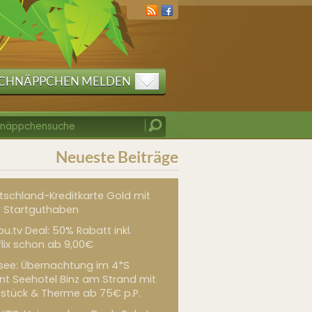
CHNÄPPCHEN MELDEN
Neueste Beiträge
tschland-Kreditkarte Gold mit
 Startguthaben
u.tv Deal: 50% Rabatt inkl.
flix schon ab 9,00€
see: Übernachtung im 4*S
int Seehotel Binz am Strand mit
hstück & Therme ab 75€ p.P.