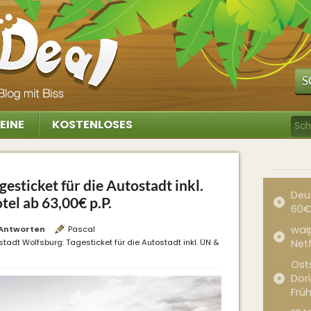
S
EINE
KOSTENLOSES
esticket für die Autostadt inkl.
Deu
el ab 63,00€ p.P.
60€
waip
Antworten
Pascal
stadt Wolfsburg: Tagesticket für die Autostadt inkl. ÜN &
Net
Ost
Dor
Frü