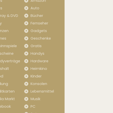
s
Amazon
s
Auto
-ray & DVD
Bücher
y
Fernseher
anzen
Gadgets
mes
Geschenke
innspiele
Gratis
scheine
Handys
dyverträge
Hardware
shalt
Heimkino
od
Kinder
idung
Konsolen
itkarten
Lebensmittel
ia Markt
Musik
ebook
PC