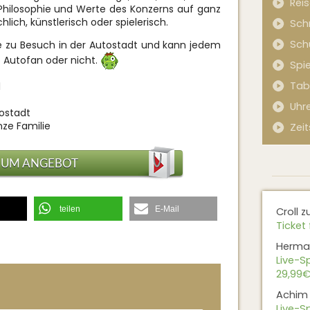
Rei
e Philosophie und Werte des Konzerns auf ganz
hlich, künstlerisch oder spielerisch.
Sch
Sch
le zu Besuch in der Autostadt und kann jedem
 Autofan oder nicht.
Spi
Tab
l
Uhr
tostadt
nze Familie
Zeit
ZUM ANGEBOT
teilen
E-Mail
Croll
z
Ticket 
Herma
Live-Sp
29,99€
Achim
Live-Sp