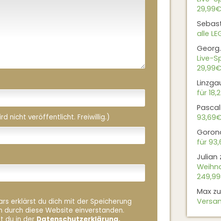
29,99€
Sebas
alle L
Georg.
Live-Sp
29,99€
Linzga
für 18,
Pascal
 nicht veröffentlicht. Freiwillig.)
93,69
Goron
für 93
Julian
Weihna
249,9
Max
z
Versan
rs erklärst du dich mit der Speicherung
n durch diese Website einverstanden.
t du in der
Datenschutzerklärung.