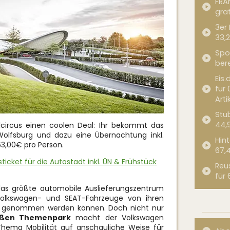
FRA
grat
3er
33,2
Spor
bere
Eis.
für 
Arti
Stub
44,
circus einen coolen Deal: Ihr bekommt das
Wolfsburg und dazu eine Übernachtung inkl.
Hint
63,00€ pro Person.
67,
icket für die Autostadt inkl. ÜN & Frühstück
Reu
für 
 das größte automobile Auslieferungszentrum
olkswagen- und SEAT-Fahrzeuge von ihren
 genommen werden können. Doch nicht nur
oßen Themenpark
macht der Volkswagen
hema Mobilität auf anschauliche Weise für