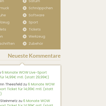
sen
Saturn
muck
Schnäppchen
uhe
Software
elzeug
Sport
lets
Tickets
en
Werkzeug
schriften
Zubehör
Neueste Kommentare
u
6 Monate WOW Live-Sport
für 14,99€ mtl. (statt 29,99€)
nn Theesfeld
zu
6 Monate WOW
ort Ticket für 14,99€ mtl. (statt
)
 Steinmetz
zu
6 Monate WOW
ort Ticket für 14,99€ mtl. (statt