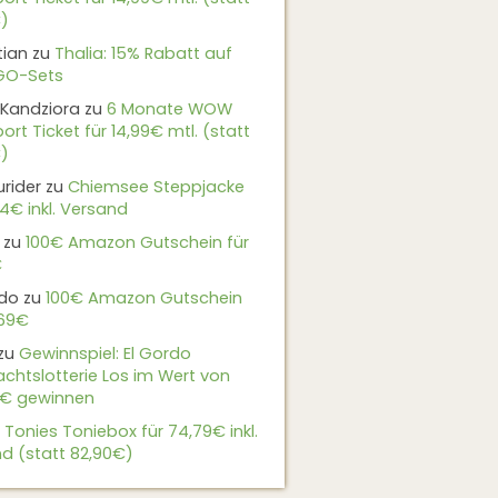
)
tian
zu
Thalia: 15% Rabatt auf
EGO-Sets
Kandziora
zu
6 Monate WOW
ort Ticket für 14,99€ mtl. (statt
)
urider
zu
Chiemsee Steppjacke
24€ inkl. Versand
zu
100€ Amazon Gutschein für
€
do
zu
100€ Amazon Gutschein
,69€
zu
Gewinnspiel: El Gordo
chtslotterie Los im Wert von
9€ gewinnen
u
Tonies Toniebox für 74,79€ inkl.
d (statt 82,90€)