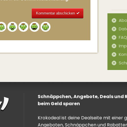
Abo
Alternative:
Dat
FAQ
Imp
Kon
Sch
Schnäppchen, Angebote, Deals und Ra
beim Geld sparen
Krokodeal ist deine Dealseite mit einer
Angeboten, Schnäppchen und Rabatten. 