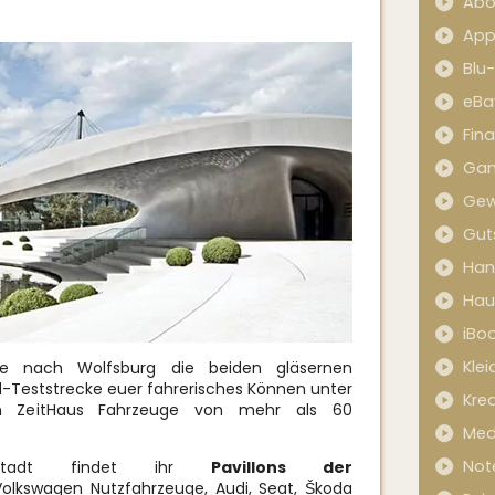
Abo
App
Blu
eBa
Fin
Ga
Gew
Gut
Han
Hau
iBo
Kle
ise nach Wolfsburg die beiden gläsernen
ad-Teststrecke euer fahrerisches Können unter
Kred
 ZeitHaus Fahrzeuge von mehr als 60
Med
Not
stadt findet ihr
Pavillons der
olkswagen Nutzfahrzeuge, Audi, Seat, Škoda