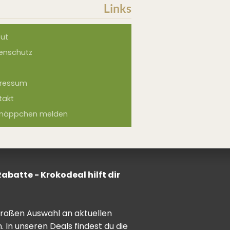
Links
ut
enschutz
ressum
takt
näppchen melden
batte - Krokodeal hilft dir
 großen Auswahl an aktuellen
In unseren Deals findest du die