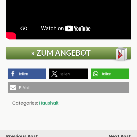
» ZUM ANGEBOT
teilen
teilen
teilen
E-Mail
Categories:
Haushalt
Previous Post
Next Post