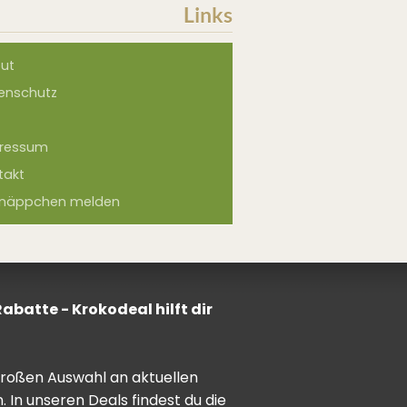
Links
ut
enschutz
ressum
takt
näppchen melden
batte - Krokodeal hilft dir
 großen Auswahl an aktuellen
In unseren Deals findest du die