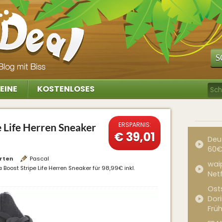
S
EINE
KOSTENLOSES
ERSPARNIS:
e Life Herren Sneaker
€ 39,01
Deu
60€
rten
Pascal
waip
 Boost Stripe Life Herren Sneaker für 98,99€ inkl.
Net
Ost
Dor
Frü