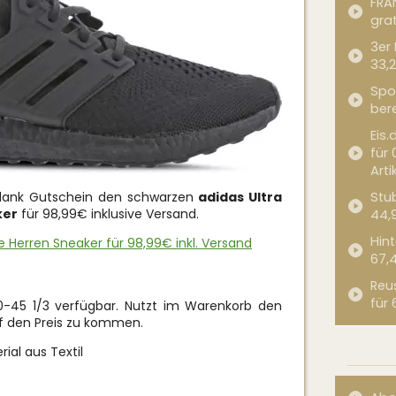
FRA
grat
3er
33,2
Spor
bere
Eis.
für 
Arti
 dank Gutschein den schwarzen
adidas Ultra
Stub
ker
für 98,99€ inklusive Versand.
44,
Hint
fe Herren Sneaker für 98,99€ inkl. Versand
67,
Reu
für 
0-45 1/3 verfügbar. Nutzt im Warenkorb den
 den Preis zu kommen.
ial aus Textil