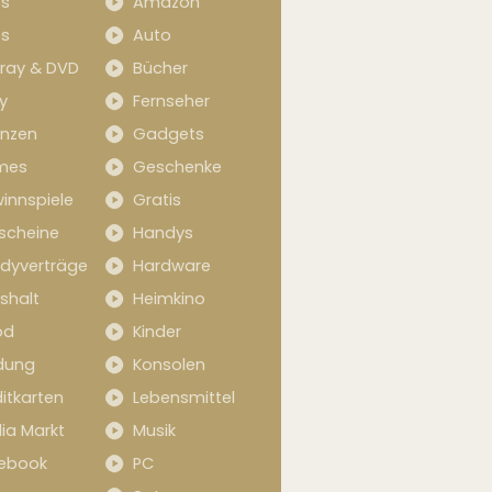
s
Amazon
s
Auto
-ray & DVD
Bücher
y
Fernseher
anzen
Gadgets
mes
Geschenke
innspiele
Gratis
scheine
Handys
dyverträge
Hardware
shalt
Heimkino
od
Kinder
idung
Konsolen
itkarten
Lebensmittel
ia Markt
Musik
ebook
PC