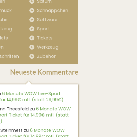
sen
Saturn
muck
Schnäppchen
uhe
Software
elzeug
Sport
lets
Tickets
en
Werkzeug
schriften
Zubehör
Neueste Kommentare
u
6 Monate WOW Live-Sport
für 14,99€ mtl. (statt 29,99€)
nn Theesfeld
zu
6 Monate WOW
ort Ticket für 14,99€ mtl. (statt
)
 Steinmetz
zu
6 Monate WOW
ort Ticket für 14,99€ mtl. (statt