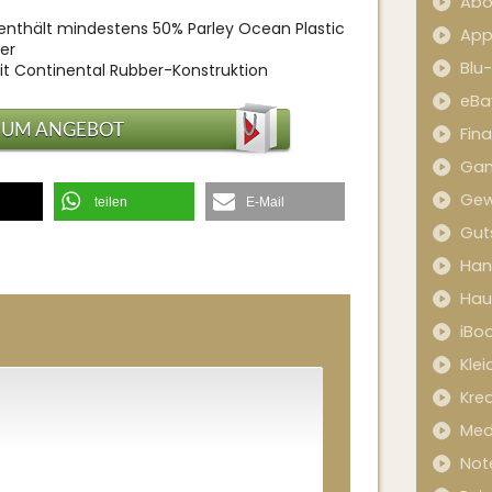
Abo
enthält mindestens 50% Parley Ocean Plastic
App
er
Blu
 Continental Rubber-Konstruktion
eBa
ZUM ANGEBOT
Fin
Ga
Gew
teilen
E-Mail
Gut
Han
Hau
iBo
Kle
Kred
Med
Not