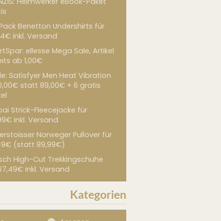
NZIS: Heimwerker eBook-Paket
is
 Pack Benetton Undershirts für
4€ inkl. Versand
tSpar: ellesse Mega Sale, Artikel
its ab 1,00€
de: Satisfyer Men Heat Vibration
0,00€ statt 89,00€ + 6 gratis
kel
ai Strick-Fleecejacke für
99€ inkl. Versand
erstoisser Norweger Pullover für
49€ (statt 89,99€)
sch High-Cut Trekkingschuhe
67,49€ inkl. Versand
Kategorien