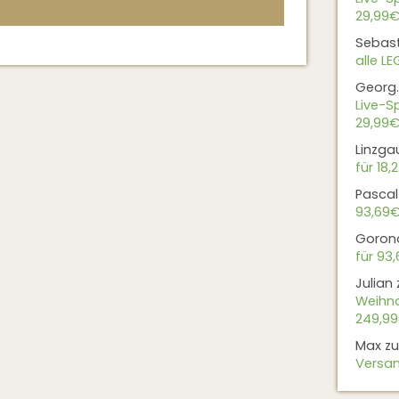
29,99€
Sebas
alle L
Georg.
Live-Sp
29,99€
Linzga
für 18,
Pascal
93,69
Goron
für 93
Julian
Weihna
249,9
Max
z
Versan