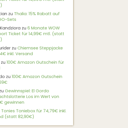
)
tian
zu
Thalia: 15% Rabatt auf
EGO-Sets
Kandziora
zu
6 Monate WOW
ort Ticket für 14,99€ mtl. (statt
)
urider
zu
Chiemsee Steppjacke
24€ inkl. Versand
zu
100€ Amazon Gutschein für
€
do
zu
100€ Amazon Gutschein
,69€
zu
Gewinnspiel: El Gordo
chtslotterie Los im Wert von
9€ gewinnen
u
Tonies Toniebox für 74,79€ inkl.
d (statt 82,90€)