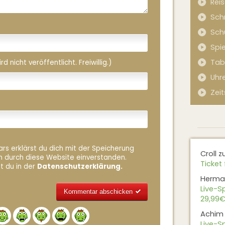
Rei
Sch
Sch
Spi
Tab
 nicht veröffentlicht. Freiwillig.)
Uhr
Zeit
rs erklärst du dich mit der Speicherung
Croll
z
n durch diese Website einverstanden.
Ticket 
t du in der
Datenschutzerklärung.
Herma
Live-Sp
29,99€
Alternative:
Achim
Live-Sp