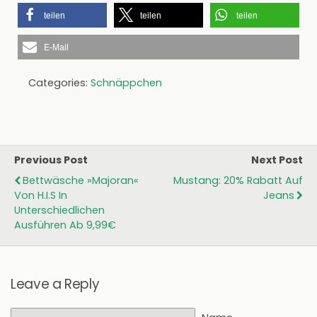
teilen
teilen
teilen
E-Mail
Categories:
Schnäppchen
Previous Post
Next Post
Bettwäsche »Majoran«
Mustang: 20% Rabatt Auf
Von H.I.S In
Jeans
Unterschiedlichen
Ausführen Ab 9,99€
Leave a Reply