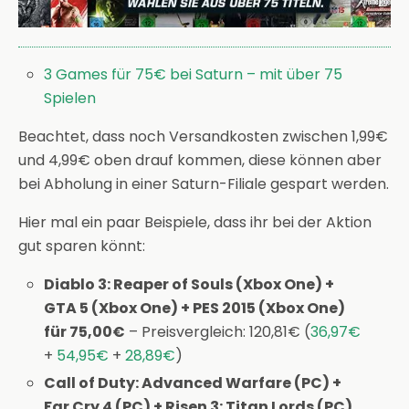
3 Games für 75€ bei Saturn – mit über 75
Spielen
Beachtet, dass noch Versandkosten zwischen 1,99€
und 4,99€ oben drauf kommen, diese können aber
bei Abholung in einer Saturn-Filiale gespart werden.
Hier mal ein paar Beispiele, dass ihr bei der Aktion
gut sparen könnt:
Diablo 3: Reaper of Souls (Xbox One) +
GTA 5 (Xbox One) + PES 2015 (Xbox One)
für 75,00€
– Preisvergleich: 120,81€ (
36,97€
+
54,95€
+
28,89€
)
Call of Duty: Advanced Warfare (PC) +
Far Cry 4 (PC) + Risen 3: Titan Lords (PC)