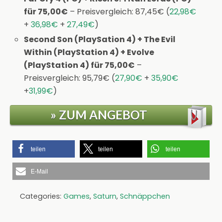
für 75,00€
– Preisvergleich: 87,45€ (
22,98€
+
36,98€
+
27,49€
)
Second Son (PlaySation 4) + The Evil
Within (PlayStation 4) + Evolve
(PlayStation 4) für 75,00€
–
Preisvergleich: 95,79€ (
27,90€
+
35,90€
+
31,99€
)
» ZUM ANGEBOT
teilen
teilen
teilen
E-Mail
Categories:
Games
,
Saturn
,
Schnäppchen